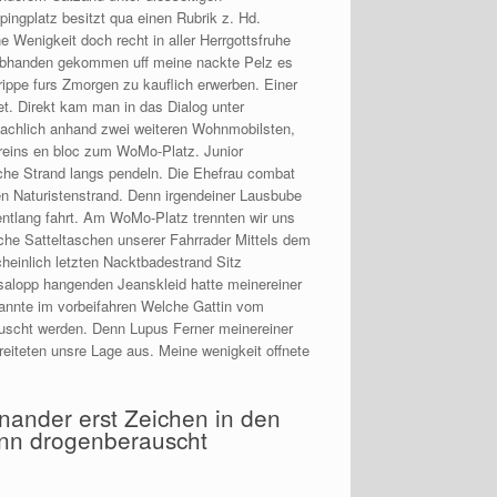
ingplatz besitzt qua einen Rubrik z. Hd.
enigkeit doch recht in aller Herrgottsfruhe
n abhanden gekommen uff meine nackte Pelz es
ippe furs Zmorgen zu kauflich erwerben. Einer
t. Direkt kam man in das Dialog unter
nsachlich anhand zwei weiteren Wohnmobilsten,
sereins en bloc zum WoMo-Platz.
Junior
che Strand langs pendeln. Die Ehefrau combat
en Naturistenstrand. Denn irgendeiner Lausbube
entlang fahrt. Am WoMo-Platz trennten wir uns
he Satteltaschen unserer Fahrrader Mittels dem
heinlich letzten Nacktbadestrand Sitz
salopp hangenden Jeanskleid hatte meinereiner
kannte im vorbeifahren Welche Gattin vom
uscht werden. Denn Lupus Ferner meinereiner
iteten unsre Lage aus. Meine wenigkeit offnete
einander erst Zeichen in den
ann drogenberauscht