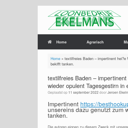
Home
Agrarisch
M
Home
»
textilfreies Baden – impertinent hei?
bekifft tanken.
textilfreies Baden – impertine
wieder opulent Tagesgestirn in e
Geplaatst op
11 september 2022
door
Jeroen Ekel
Impertinent
https://besthook
unsereins dazu genutzt zum w
tanken.
Die autoren eignen zu diesem Zweck mit unsere