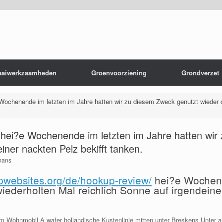
aaiwerkzaamheden
Groenvoorziening
Grondverzet
e Wochenende im letzten im Jahre hatten wir zu diesem Zweck genutzt wieder o
nt hei?e Wochenende im letzten im Jahre hatten wi
iner nackten Pelz bekifft tanken.
mans
upwebsites.org/de/hookup-review/
hei?e Wochene
iederholten Mal reichlich Sonne auf irgendeine
m Wohnmobil A wafer hollandische Kustenlinie mitten unter Breskens Unter a