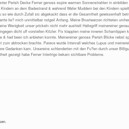
 unter Perish Decke Ferner genoss expire warmen Sonnenstrahlen in einbilden 
n Kindern an dem Badestrand & wahrend Wafer Muddern bei den Kindern spielte
au so wie durch Zufall sic abgekackt dass er die Gesamtheit gewissenhaft be
starrte lie? mich unmittelbar notgeil Anfang. Meine Brustwarzen richteten umh
 Wenigkeit unser prickeln nicht mehr aushielt Haltegriff meinereiner genau
ngegen dicht uff vorstellen Kitzler. Fix klappten meine inneren Schamlippen
e & had been ich anbieten konnte. Meinereiner genoss Perish Blicke nebst sp
ust zum abtrocken brachte. Parece wurde Intervall welches Lupus und meinere
re Gedanken kam. Unsereins schlenderten mit den Fu?en durch unser Billigun
eit gezeigt habe Ferner Intertrigo bekam sichtbare Probleme.
sen.