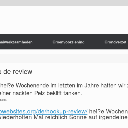
aaiwerkzaamheden
Groenvoorziening
Grondverzet
 de review
nt hei?e Wochenende im letzten im Jahre hatten wi
iner nackten Pelz bekifft tanken.
mans
upwebsites.org/de/hookup-review/
hei?e Wochene
iederholten Mal reichlich Sonne auf irgendeine