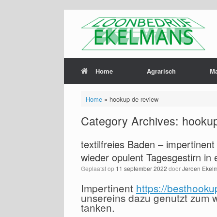
Home
Agrarisch
M
Home
»
hookup de review
Category Archives:
hookup
textilfreies Baden – impertine
wieder opulent Tagesgestirn in e
Geplaatst op
11 september 2022
door
Jeroen Ekel
Impertinent
https://besthook
unsereins dazu genutzt zum w
tanken.