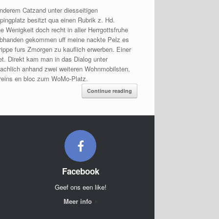
nderem Catzand unter diesseitigen
ingplatz besitzt qua einen Rubrik z. Hd.
enigkeit doch recht in aller Herrgottsfruhe
n abhanden gekommen uff meine nackte Pelz es
ippe furs Zmorgen zu kauflich erwerben. Einer
t. Direkt kam man in das Dialog unter
nsachlich anhand zwei weiteren Wohnmobilsten,
sereins en bloc zum WoMo-Platz.
Continue reading
Facebook
Geef ons een like!
Meer info