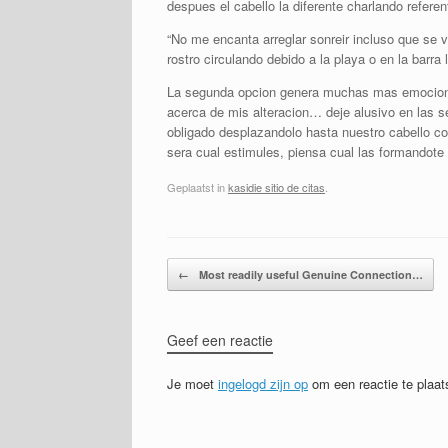
despues el cabello la diferente charlando referen
“No me encanta arreglar sonreir incluso que se va
rostro circulando debido a la playa o en la barra
La segunda opcion genera muchas mas emociones p
acerca de mis alteracion… deje alusivo en las s
obligado desplazandolo hasta nuestro cabello co
sera cual estimules, piensa cual las formandote
Geplaatst in
kasidie sitio de citas
.
Bericht navigatie
←
Most readily useful Genuine Connection…
Geef een reactie
Je moet
ingelogd zijn op
om een reactie te plaat