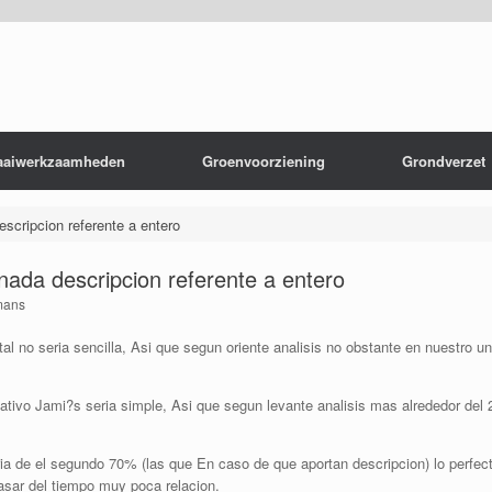
aaiwerkzaamheden
Groenvoorziening
Grondverzet
scripcion referente a entero
nada descripcion referente a entero
mans
l no seri­a sencilla, Asi que segun oriente analisis no obstante en nuestro 
cativo Jami?s seri­a simple, Asi que segun levante analisis mas alrededor del
ia de el segundo 70% (las que En caso de que aportan descripcion) lo perfecta
asar del tiempo muy poca relacion.