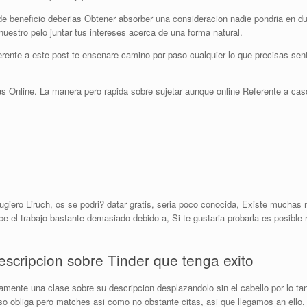
 de beneficio deberias Obtener absorber una consideracion nadie pondri­a en
estro pelo juntar tus intereses acerca de una forma natural.
rente a este post te ensenare camino por paso cualquier lo que precisas sentir
s Online. La manera pero rapida sobre sujetar aunque online Referente a caso 
ugiero Liruch, os se podri? datar gratis, seri­a poco conocida, Existe mucha
 el trabajo bastante demasiado debido a, Si te gustaria probarla es posible r
escripcion sobre Tinder que tenga exito
ente una clase sobre su descripcion desplazandolo sin el cabello por lo tan
 obliga pero matches asi­ como no obstante citas, asi que llegamos an ello.