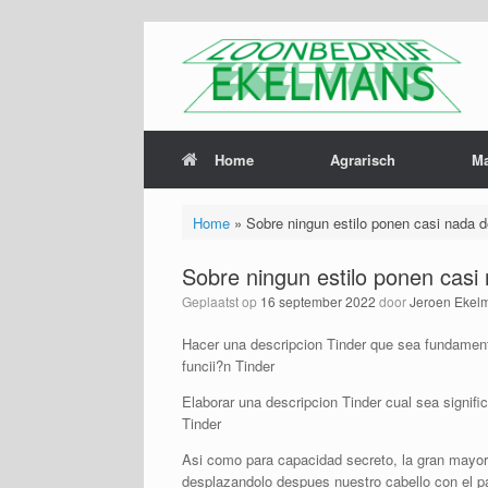
Home
Agrarisch
M
Home
»
Sobre ningun estilo ponen casi nada de
Sobre ningun estilo ponen casi 
Geplaatst op
16 september 2022
door
Jeroen Ekel
Hacer una descripcion Tinder que sea fundamenta
funcii?n Tinder
Elaborar una descripcion Tinder cual sea signifi
Tinder
Asi­ como para capacidad secreto, la gran mayor
desplazandolo despues nuestro cabello con el p