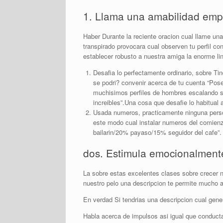
1. Llama una amabilidad emp
Haber Durante la reciente oracion cual llame un
transpirado provocara cual observen tu perfil c
establecer robusto a nuestra amiga la enorme l
Desafia lo perfectamente ordinario, sobre Tin
se podri? convenir acerca de tu cuenta “Pose
muchisimos perfiles de hombres escalando se 
increi­bles”.Una cosa que desafie lo habitua
Usada numeros, practicamente ninguna persona
este modo cual instalar numeros del comienzo
bailarin/20% payaso/15% seguidor del cafe”.
dos. Estimula emocionalment
La sobre estas excelentes clases sobre crecer nu
nuestro pelo una descripcion te permite mucho a
En verdad Si tendri­as una descripcion cual gen
Habla acerca de impulsos asi­ igual que conducta