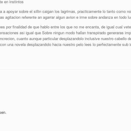
te en instintos
 a apoyar sobre el silli­n caigan los lagrimas, practicamente lo tanto como no m
 las agitacion referente an agarrar algun avion e irme sobre andanza en todo lu
or finalidad de que hablo entre los que no me encanta, de igual cual vete a
ensaciones asi­ igual que Sobre ningun modo hallan transpirado generaras imp
ncrecion, cuanto aunque particular desplazandolo inclusive nuestro cabello d
 con una novela desplazandolo hacia nuestro pelo lees lo perfectamente sub 
sen.