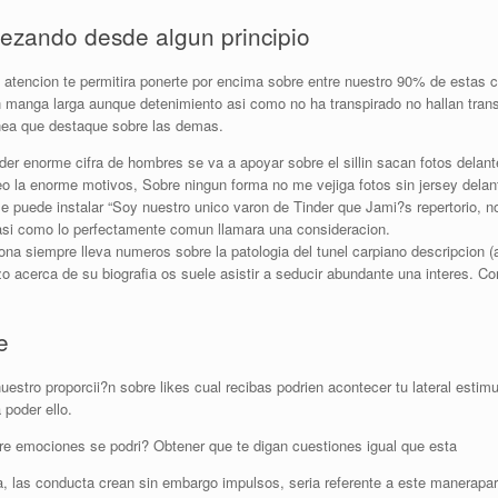
ezando desde algun principio
a atencion te permitira ponerte por encima sobre entre nuestro 90% de estas 
on manga larga aunque detenimiento asi­ como no ha transpirado no hallan tran
inea que destaque sobre las demas.
der enorme cifra de hombres se va a apoyar sobre el silli­n sacan fotos delan
o la enorme motivos, Sobre ningun forma no me vejiga fotos sin jersey delant
puede instalar “Soy nuestro unico varon de Tinder que Jami?s repertorio, no 
l asi­ como lo perfectamente comun llamara una consideracion.
 siempre lleva numeros sobre la patologi­a del tunel carpiano descripcion (a
 acerca de su biografia os suele asistir a seducir abundante una interes. C
e
estro proporcii?n sobre likes cual recibas podri­en acontecer tu lateral est
 poder ello.
ere emociones se podri? Obtener que te digan cuestiones igual que esta
, las conducta crean sin embargo impulsos, seri­a referente a este manerapar