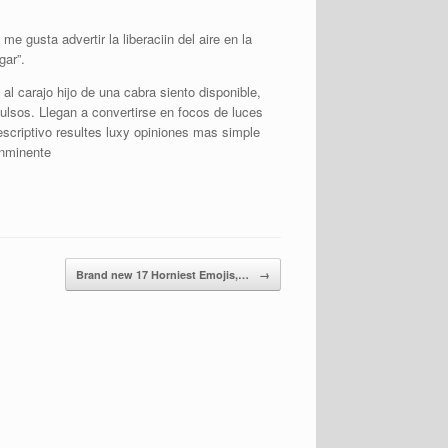
e gusta advertir la liberaciin del aire en la
gar”.
l carajo hijo de una cabra siento disponible,
ulsos. Llegan a convertirse en focos de luces
escriptivo resultes luxy opiniones mas simple
inminente
Brand new 17 Horniest Emojis,…
→