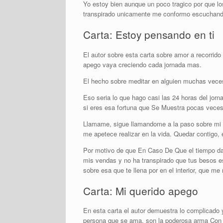
Yo estoy bien aunque un poco tragico por que l
transpirado unicamente me conformo escuchando
Carta: Estoy pensando en ti
El autor sobre esta carta sobre amor a recorrid
apego vaya creciendo cada jornada mas.
El hecho sobre meditar en alguien muchas veces 
Eso seri­a lo que hago casi las 24 horas del jor
si eres esa fortuna que Se Muestra pocas veces 
Llamame, sigue llamandome a la paso sobre mi c
me apetece realizar en la vida. Quedar contigo, 
Por motivo de que En Caso De Que el tiempo da l
mis vendas y no ha transpirado que tus besos es 
sobre esa que te llena por en el interior, que me
Carta: Mi querido apego
En esta carta el autor demuestra lo complicado y
persona que se ama, son la poderosa arma Con E