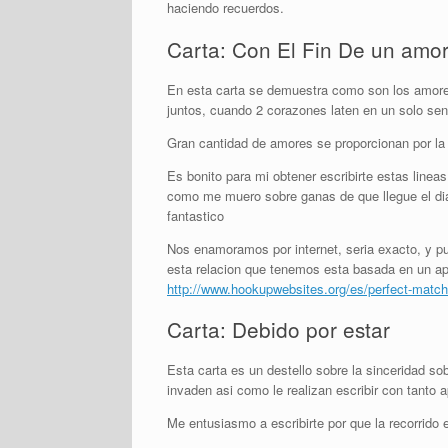
haciendo recuerdos.
Carta: Con El Fin De un amor
En esta carta se demuestra como son los amores 
juntos, cuando 2 corazones laten en un solo sent
Gran cantidad de amores se proporcionan por la r
Es bonito para mi obtener escribirte estas linea
como me muero sobre ganas de que llegue el dia 
fantastico
Nos enamoramos por internet, seri­a exacto, y
esta relacion que tenemos esta basada en un a
http://www.hookupwebsites.org/es/perfect-match
Carta: Debido por estar
Esta carta es un destello sobre la sinceridad s
invaden asi­ como le realizan escribir con tanto 
Me entusiasmo a escribirte por que la recorrido