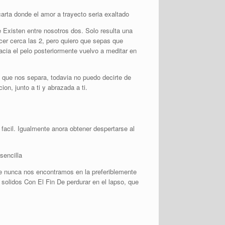
arta donde el amor a trayecto seri­a exaltado
 Existen entre nosotros dos. Solo resulta una
er cerca las 2, pero quiero que sepas que
cia el pelo posteriormente vuelvo a meditar en
 que nos separa, todavia no puedo decirte de
n, junto a ti y abrazada a ti.
 facil. Igualmente anora obtener despertarse al
sencilla
ue nunca nos encontramos en la preferiblemente
olidos Con El Fin De perdurar en el lapso, que