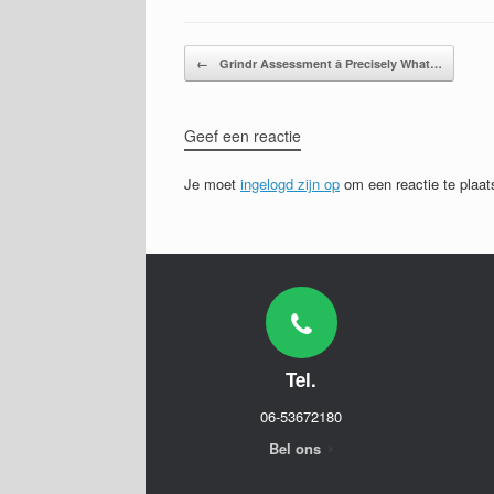
Bericht navigatie
←
Grindr Assessment â Precisely What…
Geef een reactie
Je moet
ingelogd zijn op
om een reactie te plaat
Tel.
06-53672180
Bel ons