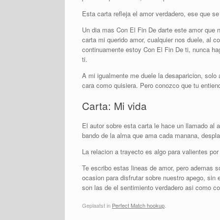
Esta carta refleja el amor verdadero, ese que se
Un dia mas Con El Fin De darte este amor que no
carta mi querido amor, cualquier nos duele, al
continuamente estoy Con El Fin De ti, nunca hag
ti.
A mi igualmente me duele la desaparicion, solo 
cara como quisiera. Pero conozco que tu entiend
Carta: Mi vida
El autor sobre esta carta le hace un llamado al 
bando de la alma que ama cada manana, desplaza
La relacion a trayecto es algo para valientes po
Te escribo estas lineas de amor, pero ademas s
ocasion para disfrutar sobre nuestro apego, si
son las de el sentimiento verdadero asi­ como c
Geplaatst in
Perfect Match hookup
.