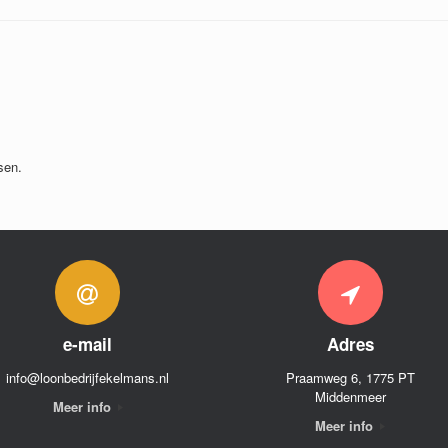
sen.
e-mail
Adres
info@loonbedrijfekelmans.nl
Praamweg 6, 1775 PT
Middenmeer
Meer info
Meer info