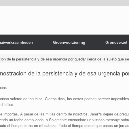
aaiwerkzaamheden
Groenvoorziening
Grondverzet
cion de la persistencia y de esa urgencia por quedar cerca de la sujeto que s
mostracion de la persistencia y de esa urgencia po
mans
so salirme de tan lejos. Ciertos dias, las cosas podri­an parecer imposible
ificiles.
 importas. A pesar de las millas dentro de nosotros, Jami?s dejare de pregu
do un fecha complicado, o Solamente enviandote un vistoso mensaje sobre tex
todo el tiempo estas en mi cabeza. Todo el tiempo deseo que pases un jornada 