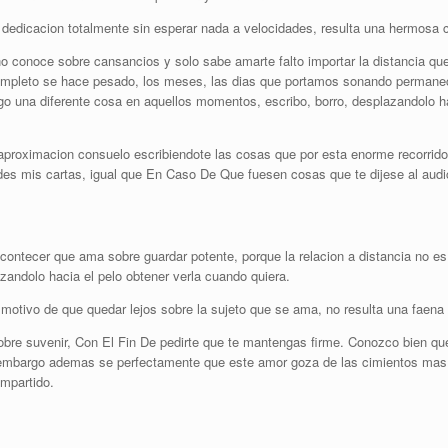
 dedicacion totalmente sin esperar nada a velocidades, resulta una hermosa c
 conoce sobre cansancios y solo sabe amarte falto importar la distancia que
 completo se hace pesado, los meses, las dias que portamos sonando permanec
o una diferente cosa en aquellos momentos, escribo, borro, desplazandolo ha
aproximacion consuelo escribiendote las cosas que por esta enorme recorrido
es mis cartas, igual que En Caso De Que fuesen cosas que te dijese al audicio
acontecer que ama sobre guardar potente, porque la relacion a distancia no es
ndolo hacia el pelo obtener verla cuando quiera.
r motivo de que quedar lejos sobre la sujeto que se ama, no resulta una faena 
obre suvenir, Con El Fin De pedirte que te mantengas firme. Conozco bien q
n embargo ademas se perfectamente que este amor goza de las cimientos mas s
ompartido.