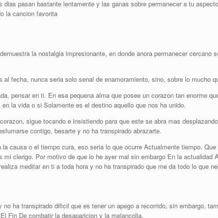
os dias pasan bastante lentamente y las ganas sobre permanecer a tu aspect
 la cancion favorita
o demuestra la nostalgia impresionante, en donde anora permanecer cercano s
al fecha, nunca seri­a solo senal de enamoramiento, sino, sobre lo mucho qu
nada, pensar en ti. En esa pequena alma que posee un corazon tan enorme que 
en la vida o si Solamente es el destino aquello que nos ha unido.
orazon, sigue tocando e insistiendo para que este se abra mas desplazandolo
esfumarse contigo, besarte y no ha transpirado abrazarte.
a causa o el tiempo cura, eso seri­a lo que ocurre Actualmente tiempo. Que 
mi clerigo. Por motivo de que lo he ayer mal sin embargo En la actualidad Ah
 realiza meditar en ti a toda hora y no ha transpirado que me da todo lo que ne
 no ha transpirado dificil que es tener un apego a recorrido, sin embargo, ta
l Fin De combatir la desaparicion y la melancolia.