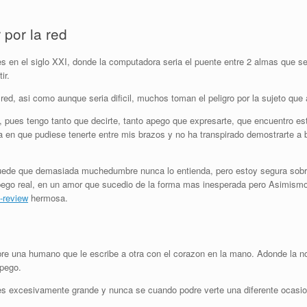
 por la red
en el siglo XXI, donde la computadora seri­a el puente entre 2 almas que se 
ir.
ed, asi­ como aunque seri­a dificil, muchos toman el peligro por la sujeto que
s, pues tengo tanto que decirte, tanto apego que expresarte, que encuentro e
en que pudiese tenerte entre mis brazos y no ha transpirado demostrarte a be
 puede que demasiada muchedumbre nunca lo entienda, pero estoy segura sob
pego real, en un amor que sucedio de la forma mas inesperada pero Asimism
-review
hermosa.
obre una humano que le escribe a otra con el corazon en la mano. Adonde la n
apego.
 es excesivamente grande y nunca se cuando podre verte una diferente ocasio