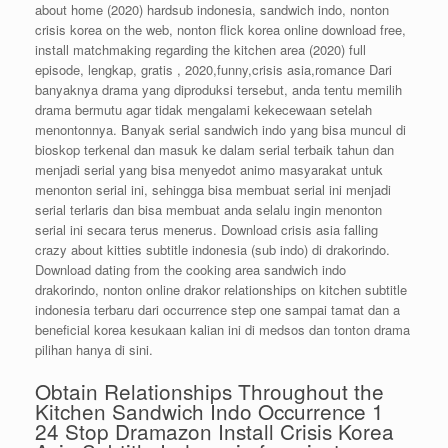
about home (2020) hardsub indonesia, sandwich indo, nonton
crisis korea on the web, nonton flick korea online download free,
install matchmaking regarding the kitchen area (2020) full
episode, lengkap, gratis , 2020,funny,crisis asia,romance Dari
banyaknya drama yang diproduksi tersebut, anda tentu memilih
drama bermutu agar tidak mengalami kekecewaan setelah
menontonnya. Banyak serial sandwich indo yang bisa muncul di
bioskop terkenal dan masuk ke dalam serial terbaik tahun dan
menjadi serial yang bisa menyedot animo masyarakat untuk
menonton serial ini, sehingga bisa membuat serial ini menjadi
serial terlaris dan bisa membuat anda selalu ingin menonton
serial ini secara terus menerus. Download crisis asia falling
crazy about kitties subtitle indonesia (sub indo) di drakorindo.
Download dating from the cooking area sandwich indo
drakorindo, nonton online drakor relationships on kitchen subtitle
indonesia terbaru dari occurrence step one sampai tamat dan a
beneficial korea kesukaan kalian ini di medsos dan tonton drama
pilihan hanya di sini.
Obtain Relationships Throughout the
Kitchen Sandwich Indo Occurrence 1
24 Stop Dramazon Install Crisis Korea