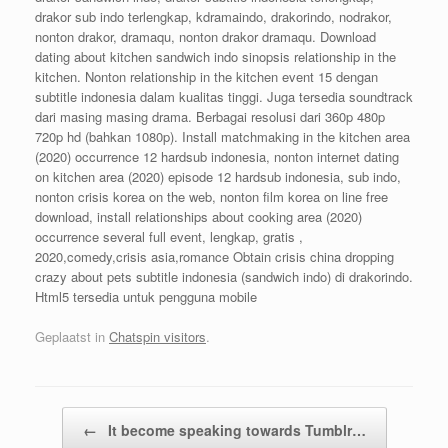
drakor sub indo terlengkap, kdramaindo, drakorindo, nodrakor,
nonton drakor, dramaqu, nonton drakor dramaqu. Download
dating about kitchen sandwich indo sinopsis relationship in the
kitchen. Nonton relationship in the kitchen event 15 dengan
subtitle indonesia dalam kualitas tinggi. Juga tersedia soundtrack
dari masing masing drama. Berbagai resolusi dari 360p 480p
720p hd (bahkan 1080p). Install matchmaking in the kitchen area
(2020) occurrence 12 hardsub indonesia, nonton internet dating
on kitchen area (2020) episode 12 hardsub indonesia, sub indo,
nonton crisis korea on the web, nonton film korea on line free
download, install relationships about cooking area (2020)
occurrence several full event, lengkap, gratis ,
2020,comedy,crisis asia,romance Obtain crisis china dropping
crazy about pets subtitle indonesia (sandwich indo) di drakorindo.
Html5 tersedia untuk pengguna mobile
Geplaatst in
Chatspin visitors
.
Bericht navigatie
←
It become speaking towards Tumblr…