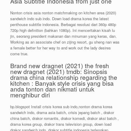
Asia Subtitle Indonesia from just one
Nonton crisis asia nonton matchmaking on kitchen area (2020)
sandwich indo sub indo. Down load drama korea the latest
penthouse subtitle indonesia. Berbagai resolusi dari 360p 480p
720p high definition (bahkan 1080p). Ini menceritakan kisah lu
jin, seorang president makanan dan minuman yang keras, dan.
Working as an associate chef on zijing resort, gu sheng nan was
a female better for her way to and work out the lady desires
come true.
Brand new dragnet (2021) the fresh
new dragnet (2021) tmdb: Sinopsis
drama china relationship regarding the
kitchen : Banyak style crisis yang bisa
anda tonton dan nikmati untuk
menghibur diri
bp.blogspot Install crisis korea sub indo,nonton drama korea
sandwich indo, drama asia batch, crisis jepang batch , drakor
china batch, drakor romantis, drakor komedi, drakor aksi batch ,
drama korea group, drakor trans television group, down load
drakor sandwich indo, drakor subtitle indonesia terlengkap,