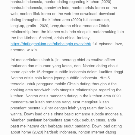
hardsub indonesia, nonton dating regarding kitchen (2020)
hardsub indonesia, sandwich indo, nonton crisis korea on the
web, nonton flick korea on the web free download, download
dating throughout the kitchen area (2020) full occurrence,
lengkap, gratis , 2020,funny,drama china,romance Obtain
relationship from the kitchen sub indo sinopsis matchmaking into
the the kitchen.
Ancient, crisis china, fantasy,
https://datingranking.net/nl/chatspin-overzicht/
full episode, love,
shenmo, wuxia.
Ini menceritakan kisah lu jin, seorang chief executive officer
makanan dan minuman yang keras, dan. Nonton dating about
home episode 15 dengan subtitle indonesia dalam kualitas tinggi.
Nonton crisis asia korea jepang subtitle indonesia. Html5
tersedia untuk pengguna mobile Obtain dating throughout the
cooking area sandwich indo sinopsis relationships regarding the
kitchen. Nonton crisis mandarin dating in the kitchen area 2020
menceritakan kisah romantis yang lezat mengikuti kisah
president pecinta kuliner dengan lidah yang tajam dan koki
wanita. Down load crisis china basic romance subtitle indonesia.
Memberi penilaian berkualitas atau tidak sebuah crisis, anda
pasti melihatnya dari berbagai sudut pandang. Down load dating
about home (2020) hardsub indonesia, nonton internet dating