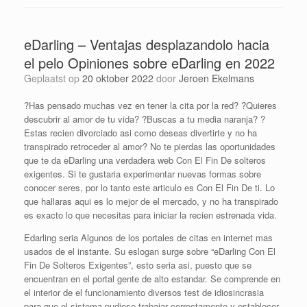
eDarling – Ventajas desplazandolo hacia
el pelo Opiniones sobre eDarling en 2022
Geplaatst op
20 oktober 2022
door
Jeroen Ekelmans
?Has pensado muchas vez en tener la cita por la red? ?Quieres
descubrir al amor de tu vida? ?Buscas a tu media naranja? ?
Estas recien divorciado asi­ como deseas divertirte y no ha
transpirado retroceder al amor? No te pierdas las oportunidades
que te da eDarling una verdadera web Con El Fin De solteros
exigentes. Si te gustaria experimentar nuevas formas sobre
conocer seres, por lo tanto este articulo es Con El Fin De ti. Lo
que hallaras aqui es lo mejor de el mercado, y no ha transpirado
es exacto lo que necesitas para iniciar la recien estrenada vida.
Edarling seri­a Algunos de los portales de citas en internet mas
usados de el instante. Su eslogan surge sobre “eDarling Con El
Fin De Solteros Exigentes”, esto seri­a asi, puesto que se
encuentran en el portal gente de alto estandar. Se comprende en
el interior de el funcionamiento diversos test de idiosincrasia
para que el sistema pudiese trabajar correctamente y establecer