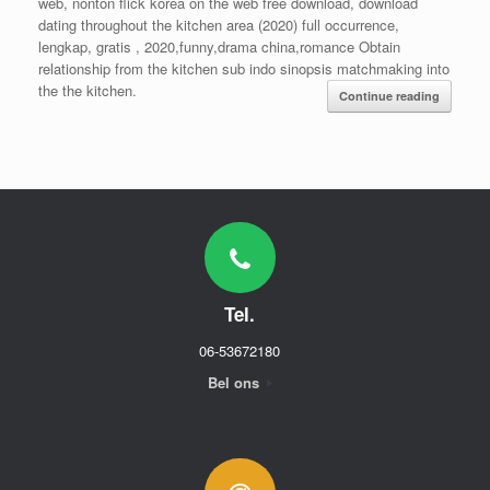
web, nonton flick korea on the web free download, download
dating throughout the kitchen area (2020) full occurrence,
lengkap, gratis , 2020,funny,drama china,romance Obtain
relationship from the kitchen sub indo sinopsis matchmaking into
the the kitchen.
Continue reading
Tel.
06-53672180
Bel ons