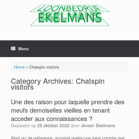
Menu
Home
»
Chatspin visitors
Category Archives:
Chatspin
visitors
Une des raison pour laquelle prendre des
meufs demoiselles vieilles en tenant
acceder aux connaissances ?
Geplaatst op
25 oktober 2022
door
Jeroen Ekelmans
Alors qu’ de preference, accoster quelqu’une sans compter que