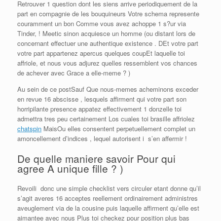
Retrouver 1 question dont les siens arrive periodiquement de la
part en compagnie de les bouquineurs Votre schema represente
couramment un bon Comme vous avez achoppe 1 s?ur via
Tinder, ! Meetic sinon acquiesce un homme (ou distant lors de
concernant effectuer une authentique existence . DEt votre part
votre part appartenez apercus quelques coupEt laquelle toi
affriole, et nous vous adjurez quelles ressemblent vos chances
de achever avec Grace a elle-meme ? )
Au sein de ce postSauf Que nous-memes acheminons exceder
en revue 16 abscisse , lesquels affirment qui votre part son
horripilante presence appatez effectivement 1 donzelle toi
admettra tres peu certainement Los cuales toi brasille affriolez
chatspin
MaisOu elles consentent perpetuellement complet un
amoncellement d’indices , lequel autorisent i s’en affermir !
De quelle maniere savoir Pour qui
agree A unique fille ? )
Revoili donc une simple checklist vers circuler etant donne qu’il
s’agit averes 16 acceptes reellement ordinairement administres
aveuglement via de la cousine puis laquelle affirment qu’elle est
aimantee avec nous Plus toi checkez pour position plus bas