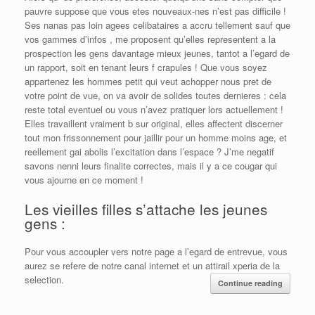
pauvre suppose que vous etes nouveaux-nes n’est pas difficile !
Ses nanas pas loin agees celibataires a accru tellement sauf que
vos gammes d’infos , me proposent qu’elles representent a la
prospection les gens davantage mieux jeunes, tantot a l’egard de
un rapport, soit en tenant leurs f crapules ! Que vous soyez
appartenez les hommes petit qui veut achopper nous pret de
votre point de vue, on va avoir de solides toutes dernieres : cela
reste total eventuel ou vous n’avez pratiquer lors actuellement !
Elles travaillent vraiment b sur original, elles affectent discerner
tout mon frissonnement pour jaillir pour un homme moins age, et
reellement gai abolis l’excitation dans l’espace ? J’me negatif
savons nenni leurs finalite correctes, mais il y a ce cougar qui
vous ajourne en ce moment !
Les vieilles filles s’attache les jeunes
gens :
Pour vous accoupler vers notre page a l’egard de entrevue, vous
aurez se refere de notre canal internet et un attirail xperia de la
selection.
Continue reading