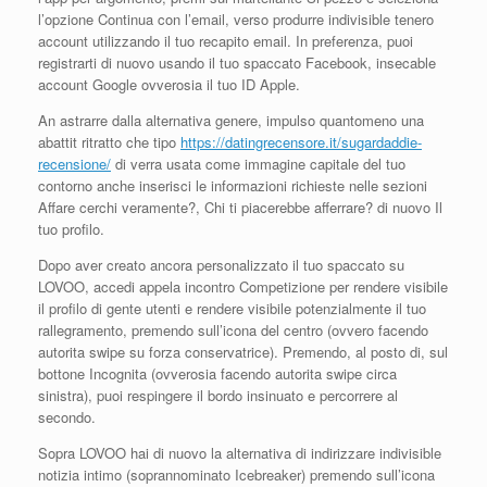
l’opzione Continua con l’email, verso produrre indivisible tenero
account utilizzando il tuo recapito email. In preferenza, puoi
registrarti di nuovo usando il tuo spaccato Facebook, insecable
account Google ovverosia il tuo ID Apple.
An astrarre dalla alternativa genere, impulso quantomeno una
abattit ritratto che tipo
https://datingrecensore.it/sugardaddie-
recensione/
di verra usata come immagine capitale del tuo
contorno anche inserisci le informazioni richieste nelle sezioni
Affare cerchi veramente?, Chi ti piacerebbe afferrare? di nuovo Il
tuo profilo.
Dopo aver creato ancora personalizzato il tuo spaccato su
LOVOO, accedi appela incontro Competizione per rendere visibile
il profilo di gente utenti e rendere visibile potenzialmente il tuo
rallegramento, premendo sull’icona del centro (ovvero facendo
autorita swipe su forza conservatrice). Premendo, al posto di, sul
bottone Incognita (ovverosia facendo autorita swipe circa
sinistra), puoi respingere il bordo insinuato e percorrere al
secondo.
Sopra LOVOO hai di nuovo la alternativa di indirizzare indivisible
notizia intimo (soprannominato Icebreaker) premendo sull’icona