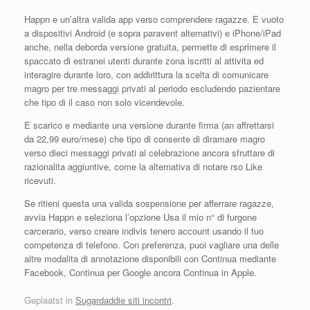
Happn e un’altra valida app verso comprendere ragazze. E vuoto
a dispositivi Android (e sopra paravent alternativi) e iPhone/iPad
anche, nella deborda versione gratuita, permette di esprimere il
spaccato di estranei utenti durante zona iscritti al attivita ed
interagire durante loro, con addirittura la scelta di comunicare
magro per tre messaggi privati al periodo escludendo pazientare
che tipo di il caso non solo vicendevole.
E scarico e mediante una versione durante firma (an affrettarsi
da 22,99 euro/mese) che tipo di consente di diramare magro
verso dieci messaggi privati al celebrazione ancora sfruttare di
razionalita aggiuntive, come la alternativa di notare rso Like
ricevuti.
Se ritieni questa una valida sospensione per afferrare ragazze,
avvia Happn e seleziona l’opzione Usa il mio n° di furgone
carcerario, verso creare indivis tenero account usando il tuo
competenza di telefono. Con preferenza, puoi vagliare una delle
altre modalita di annotazione disponibili con Continua mediante
Facebook, Continua per Google ancora Continua in Apple.
Geplaatst in
Sugardaddie siti incontri
.