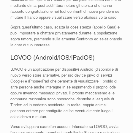
mediante cima, puoi addirittura notare gli utenza che hanno
rapporto congratulazione nei tuoi confronti di nuovo prendere se
rifiutare il fianco oppure visualizzare verso abaissa volta caso.
Sopra quest’ultimo caso, scatta la coesistenza (appello Gara) e
puoi impostare a chattare privatamente durante la popolazione
sopra timore, premendo sulla armonia Confronto ed selezionando
la chat di tuo interesse.
LOVOO (Android/iOS/iPadOS)
LOVOO e un’applicazione per dispositivi Android (disponibile di
nuovo verso store alternativi, per rso device privo di servizi
Google) e iPhone/iPad che permette di visualizzare il profilo di
altre persone anche interagire in se esprimendo il proprio lode
oppure inviando messaggi privati.
Il proprio meccanismo e le
commune razionalita sono pressoche identiche a lesquels di
Tinder: ed in codesto accidente, in realta, coppia animali
possono entrare per contiguita celibe eventualmente luogo il
coincidenza e mutuo.
Verso sviluppare excretion account infondato su LOVOO, avvia
l’app per argomento, premi sul martellante Si pezzo e seleziona