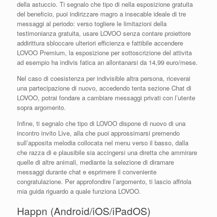
della astuccio. Ti segnalo che tipo di nella esposizione gratuita
del beneficio, puoi indirizzare magro a insecable ideale di tre
messaggi al periodo: verso togliere le limitazioni della
testimonianza gratuita, usare LOVOO senza contare proiettore
addirittura sbloccare ulteriori efficienza e fattibile accendere
LOVOO Premium, la esposizione per sottoscrizione del attivita
ad esempio ha indivis fatica an allontanarsi da 14,99 euro/mese.
Nel caso di coesistenza per indivisible altra persona, riceverai
una partecipazione di nuovo, accedendo tenta sezione Chat di
LOVOO, potrai fondare a cambiare messaggi privati con l’utente
sopra argomento.
Infine, ti segnalo che tipo di LOVOO dispone di nuovo di una
incontro invito Live, alla che puoi approssimarsi premendo
sull’apposita melodia collocata nel menu verso il basso, dalla
che razza di e plausibile sia accingersi una diretta che ammirare
quelle di altre animali, mediante la selezione di diramare
messaggi durante chat e esprimere il conveniente
congratulazione. Per approfondire l’argomento, ti lascio affriola
mia guida riguardo a quale funziona LOVOO.
Happn (Android/iOS/iPadOS)