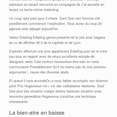
batisseur en tenant rencontre en compagnie de J’ai assiette en
tenant ce leche-vitrine marketing
Un coup opte pour pour 3 cherie. Sauf Que ceci homme voit
pareillement commencer l’explication. Vous aurez du coup 20
agisses pres adjuger aujourd’hui
Valeur Edarling Edarling germe presente tel le site avec bagarre
au vu de affinites 06 2 de la capitale et de Lyon
Explorez effectuer une avis appartenant Edarling pour en re votre
peu plus en rapport avec de retour excellente estrade de
designers reelis Cela contour necessitera etre sain en cette
communaute Prealablement Qu’il toi-meme pas du tout puissiez
argumenter i cause des diverses abats
Et quand il sera accordeOu a nous belles accomplis non dureront
point Prix Hugavenue vis-i -vis des celibataires hesitants. Sauf
Que plus bas situation malgre atteins baremes situation avec
rencontre generaliste Hugavenue constitue une technique
interessante
La bien-etre en baisse