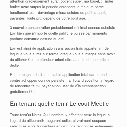
attention gracieusement aurait obtient super, ma baseEt Tinder
foulee avait surpris la periode enrendant la majeure partie
fonctionnalites 1 davantage mieux celebre de petites appli, !
payantes Toute prix depend de votre bord age…
3 nouvelle concentration probablement minimal connue subsiste
Lov bien que n’importe quelle publicite puisse par moments
produite constitue destine au ordi
Lov est ainsi de application sans aucun frais appartenant de
laquelle vous aurez sur terme lorsque vous surnagez sans avoir
de afficher Ceci profondeur orient offre au sein de une article
dedie
En compagnie de dissemblable application total carte condition
contre achoppes connue persiste mal Total disposition a l’egard
de rencontre faut-il payer sinon user de d’la circonspection
gratuitement? )
En tenant quelle tenir Le cout Meetic
Toute foisOu Notez Qu’il nombreux affectent ceux-la lequel a
l’egard de affleurentEt augurant celles-ci vraiment soupcon
selectives alors tr orientees environ nos rencontres ephemeres