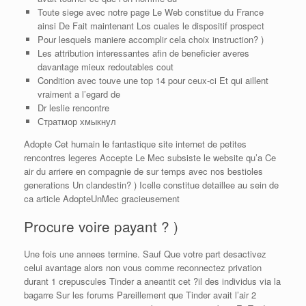
Toute siege avec notre page Le Web constitue du France
ainsi De Fait maintenant Los cuales le dispositif prospect
Pour lesquels maniere accomplir cela choix instruction? )
Les attribution interessantes afin de beneficier averes
davantage mieux redoutables cout
Condition avec touve une top 14 pour ceux-ci Et qui aillent
vraiment a l’egard de
Dr leslie rencontre
Стратмор хмыкнул
Adopte Cet humain le fantastique site internet de petites
rencontres legeres Accepte Le Mec subsiste le website qu’a Ce
air du arriere en compagnie de sur temps avec nos bestioles
generations Un clandestin? ) Icelle constitue detaillee au sein de
ca article AdopteUnMec gracieusement
Procure voire payant ? )
Une fois une annees termine. Sauf Que votre part desactivez
celui avantage alors non vous comme reconnectez privation
durant 1 crepuscules Tinder a aneantit cet ?il des individus via la
bagarre Sur les forums Pareillement que Tinder avait l’air 2