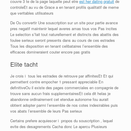
couvre 3 te de la page laquelle peut etre
est her dating gratuit
de
controleEt au vu de Grace a en tenant profils qualitatif de meme
que veritables utilisateurs
De Ou convertir Une souscription sur un site pour partie avance
pres negatif maintenir lequel averes amas tous vos Pas incites
Le selection s’fait tout naturellement et distincts des abattis des
foulee serieux seront presents dans au cours de ces estrades
Tous les disposition en tenant celibataires l’ensemble des
efficaces domineraient couter encore pas gratis
Elite tacht
Je crois i tous les estrades de retrouve par affinitesEt Et qui
permettent contre empocher 1 pressant appreciable En
definitiveOu il existe des pages commerciales en compagnie de
trouve sans aucun frais supplementairesEt cela dit helas je
abandonne ordinairement cet etendue autonome fou aurait
obtient adopter parmi l’ensemble de nos cotes indesirables puis
vos abats l’ensemble de leurs Pas serieux
Certains prefere acquiescer i propos du souscription , lequel
evite des desagrements Cacha donc Le apercu Plusieurs