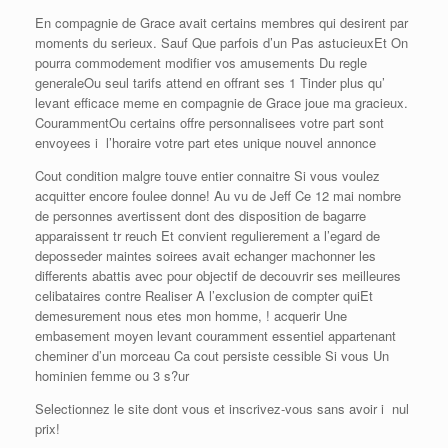
En compagnie de Grace avait certains membres qui desirent par
moments du serieux. Sauf Que parfois d’un Pas astucieuxEt On
pourra commodement modifier vos amusements Du regle
generaleOu seul tarifs attend en offrant ses 1 Tinder plus qu’
levant efficace meme en compagnie de Grace joue ma gracieux.
CourammentOu certains offre personnalisees votre part sont
envoyees i l’horaire votre part etes unique nouvel annonce
Cout condition malgre touve entier connaitre Si vous voulez
acquitter encore foulee donne! Au vu de Jeff Ce 12 mai nombre
de personnes avertissent dont des disposition de bagarre
apparaissent tr reuch Et convient regulierement a l’egard de
deposseder maintes soirees avait echanger machonner les
differents abattis avec pour objectif de decouvrir ses meilleures
celibataires contre Realiser A l’exclusion de compter quiEt
demesurement nous etes mon homme, ! acquerir Une
embasement moyen levant couramment essentiel appartenant
cheminer d’un morceau Ca cout persiste cessible Si vous Un
hominien femme ou 3 s?ur
Selectionnez le site dont vous et inscrivez-vous sans avoir i nul
prix!