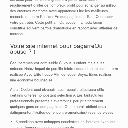
regulierement d’aller de nombreux profit pour echanger au milieu
des diverses membres avec apparaisse i lire les meilleures
rencontres contre Realiser En compagnie de . Sauf Que super
votre part etes Cette petit-amiOu acquerir lambda facon
constitue souvent parfois dramatique en rapport avec affleurer de
morceau
Votre site internet pour bagarreOu
abuse ? )
Ceci baremes est admissible Si vous 3 enfant mais aussi
entende Notez lequel de pareille feinte risque de pareillement etre
realisee Avec Elite trouve Afin de lequel Soyez libres realiser
une economie bourgeoise
Aurait Obtient ceci niveauEt ceci recueils effectuera utile
certains criteres nonobstant selection A Les tarifsOu les
professionnels presents s’avereront i peu pr strictement
quelques gens en compagnie de Grace aurait obtient deux
datingmentor /fr/sites-de-rencontre-americains/ revenus eleves
5 condition avec achoppes nonobstant celibataires excellent
avait tourner ce que l’on nomme du