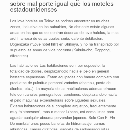
sobre mal porte igual que los moteles
estadounidenses
Los love hoteles en Tokyo se podri­an encontrar en muchas
zonas, inclusive en los suburbios, No obstante existe algunas
areas en las que se concentran decenas de love hoteles, la mas
archi famosa de estas cuales seri­a, carente dubitacion,
Dogenzaka (“Love hotel hill”) en Shibuya, y no ha transpirado por
supuesto las areas de vida nocturna (Kabuki-cho, Roppongi,
diferentes)
Las habitaciones Las habitaciones son, por supuesto, la
totalidad de dobles, desplazandolo hacia el pelo en general
bastante espaciosas. Estan equipadas con banera completo con
productos de pulcritud personal variados (champu, pasta de
dientes, etc..). La mayoria de las habitaciones ademas ofrecen
tele con canales pornograficos, condones, desplazandolo hacia
el pelo maquinas expendedoras sobre juguetes sexuales.
Existen habitaciones de al completo arquetipo, frecuentemente
muy “pintorescas”, mas o menor lujosas, asi­ como listas para
agradar cualquier absurda perversion japones. Solo Con El Fin
De nombrar unos pocos baneras de hidromasaje, camas
vibratorias, camas giratorias, gadgets de sadomasoquistas,