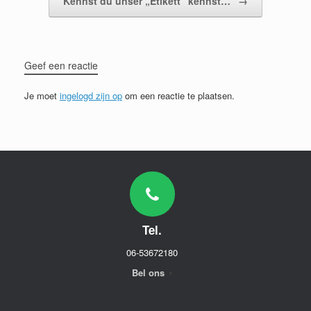
Kennst du unser „Etikett“ kennst…
→
Geef een reactie
Je moet
ingelogd zijn op
om een reactie te plaatsen.
Tel.
06-53672180
Bel ons