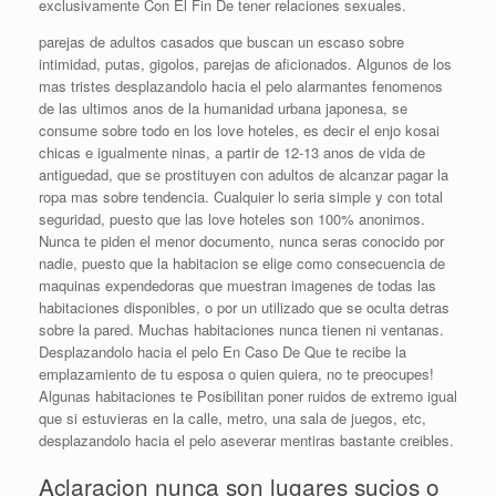
exclusivamente Con El Fin De tener relaciones sexuales.
parejas de adultos casados que buscan un escaso sobre
intimidad, putas, gigolos, parejas de aficionados. Algunos de los
mas tristes desplazandolo hacia el pelo alarmantes fenomenos
de las ultimos anos de la humanidad urbana japonesa, se
consume sobre todo en los love hoteles, es decir el enjo kosai
chicas e igualmente ninas, a partir de 12-13 anos de vida de
antiguedad, que se prostituyen con adultos de alcanzar pagar la
ropa mas sobre tendencia. Cualquier lo seri­a simple y con total
seguridad, puesto que las love hoteles son 100% anonimos.
Nunca te piden el menor documento, nunca seras conocido por
nadie, puesto que la habitacion se elige como consecuencia de
maquinas expendedoras que muestran imagenes de todas las
habitaciones disponibles, o por un utilizado que se oculta detras
sobre la pared. Muchas habitaciones nunca tienen ni ventanas.
Desplazandolo hacia el pelo En Caso De Que te recibe la
emplazamiento de tu esposa o quien quiera, no te preocupes!
Algunas habitaciones te Posibilitan poner ruidos de extremo igual
que si estuvieras en la calle, metro, una sala de juegos, etc,
desplazandolo hacia el pelo aseverar mentiras bastante creibles.
Aclaracion nunca son lugares sucios o