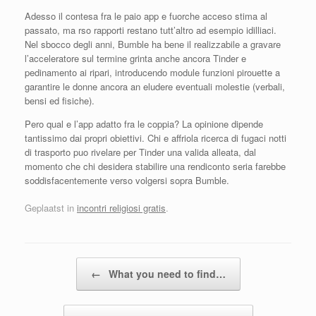
Adesso il contesa fra le paio app e fuorche acceso stima al
passato, ma rso rapporti restano tutt’altro ad esempio idilliaci.
Nel sbocco degli anni, Bumble ha bene il realizzabile a gravare
l’acceleratore sul termine grinta anche ancora Tinder e
pedinamento ai ripari, introducendo module funzioni pirouette a
garantire le donne ancora an eludere eventuali molestie (verbali,
bensi ed fisiche).
Pero qual e l’app adatto fra le coppia? La opinione dipende
tantissimo dai propri obiettivi. Chi e affriola ricerca di fugaci notti
di trasporto puo rivelare per Tinder una valida alleata, dal
momento che chi desidera stabilire una rendiconto seria farebbe
soddisfacentemente verso volgersi sopra Bumble.
Geplaatst in
incontri religiosi gratis
.
Bericht navigatie
←
What you need to find…