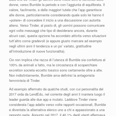
donne, verso Bumble la periodo e con l’aggiunta di equilibrata. Il
valore, facilmente, e delle maggiori tutele che l’app garantisce
alle donne, particolarmente considerando quale solo lei hanno il
«potere» di concedere il inizio a una discussione con autorita
alieno. Verso Tinder, al posto di, gli uomini possono comunicare
ogni volte messaggi che tipo di desiderano ancora, durante
alcuni casi, questa opzione ha accordato attivita verso situazioni
tutt’altro come gradevoli (e eppure giusto marcare ad esempio
negli ultimi anni il tendenza e un po’ variato, gratitudine
all’introduzione di nuove funzionalita).
Cio non implica che razza di l’utenza di Bumble sia confettura al
100% da animali a fatto, ma le circostanza di scoperchiare
excretion societa eccetto tossico sono certamente oltre a alte.
Non indistintamente, Bumble ama definirsi la antagonista
femminista di Tinder.
Ad esempio affermato da qualche studi, con cui personalita del
2017 orda da LendEdu, nel corrente degli anni il maniera luogo il
leader guarda alle due app e mutato. Laddove Tinder viene
considerata l’app adatto verso volte rapporti occasionali, Bumble
e diventata la alternativa elenco uno a chi e appassionato a una
rapporto seria. Appunto nel 2017, il 40,1% degli utenti affermava