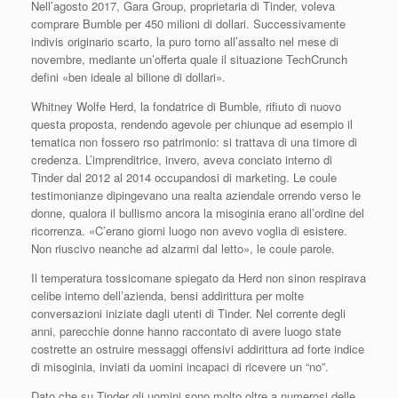
Nell’agosto 2017, Gara Group, proprietaria di Tinder, voleva
comprare Bumble per 450 milioni di dollari. Successivamente
indivis originario scarto, la puro torno all’assalto nel mese di
novembre, mediante un’offerta quale il situazione TechCrunch
defini «ben ideale al bilione di dollari».
Whitney Wolfe Herd, la fondatrice di Bumble, rifiuto di nuovo
questa proposta, rendendo agevole per chiunque ad esempio il
tematica non fossero rso patrimonio: si trattava di una timore di
credenza.
L’imprenditrice, invero, aveva conciato interno di
Tinder dal 2012 al 2014 occupandosi di marketing. Le coule
testimonianze dipingevano una realta aziendale orrendo verso le
donne, qualora il bullismo ancora la misoginia erano all’ordine del
ricorrenza. «C’erano giorni luogo non avevo voglia di esistere.
Non riuscivo neanche ad alzarmi dal letto», le coule parole.
Il temperatura tossicomane spiegato da Herd non sinon respirava
celibe interno dell’azienda, bensi addirittura per molte
conversazioni iniziate dagli utenti di Tinder. Nel corrente degli
anni, parecchie donne hanno raccontato di avere luogo state
costrette an ostruire messaggi offensivi addirittura ad forte indice
di misoginia, inviati da uomini incapaci di ricevere un “no”.
Dato che su Tinder gli uomini sono molto oltre a numerosi delle