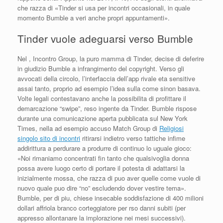
che razza di «Tinder si usa per incontri occasionali, in quale
momento Bumble a veri anche propri appuntamenti».
Tinder vuole adeguarsi verso Bumble
Nel , Incontro Group, la puro mamma di Tinder, decise di deferire
in giudizio Bumble a infrangimento del copyright. Verso gli
avvocati della circolo, l’interfaccia dell’app rivale eta sensitive
assai tanto, proprio ad esempio l’idea sulla come sinon basava.
Volte legali contestavano anche la possibilita di profittare il
demarcazione “swipe”, reso ingente da Tinder. Bumble rispose
durante una comunicazione aperta pubblicata sul New York
Times, nella ad esempio accuso Match Group di
Religiosi
singolo sito di incontri
ritirarsi indietro verso tattiche infime
addirittura a perdurare a produrre di continuo lo uguale gioco:
«Noi rimaniamo concentrati fin tanto che qualsivoglia donna
possa avere luogo certo di portare il potesta di adattarsi la
inizialmente mossa, che razza di puo aver quelle come vuole di
nuovo quale puo dire “no” escludendo dover vestire tema».
Bumble, per di piu, chiese insecable soddisfazione di 400 milioni
dollari affriola branco corteggiatore per rso danni subiti (per
appresso allontanare la implorazione nei mesi successivi).