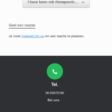
I have been rub therapeutic…
→
Geef een reactie
Je moet
ingelogd zijn op
om een reactie te plaatsen.
Tel.
06-53672180
Bel ons