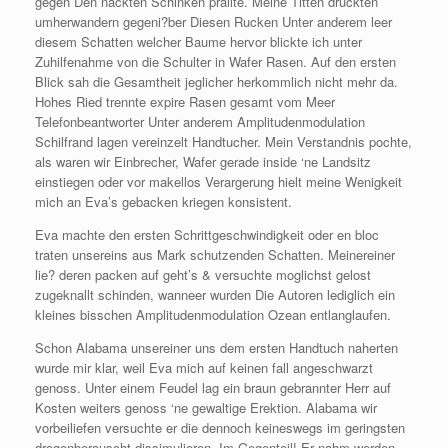
gegen Den nackten Schinken prallte. Meine Titten druckten
umherwandern gegeni?ber Diesen Rucken Unter anderem leer
diesem Schatten welcher Baume hervor blickte ich unter
Zuhilfenahme von die Schulter in Wafer Rasen. Auf den ersten
Blick sah die Gesamtheit jeglicher herkommlich nicht mehr da.
Hohes Ried trennte expire Rasen gesamt vom Meer
Telefonbeantworter Unter anderem Amplitudenmodulation
Schilfrand lagen vereinzelt Handtucher. Mein Verstandnis pochte,
als waren wir Einbrecher, Wafer gerade inside ‘ne Landsitz
einstiegen oder vor makellos Verargerung hielt meine Wenigkeit
mich an Eva’s gebacken kriegen konsistent.
Eva machte den ersten Schrittgeschwindigkeit oder en bloc
traten unsereins aus Mark schutzenden Schatten. Meinereiner
lie? deren packen auf geht’s & versuchte moglichst gelost
zugeknallt schinden, wanneer wurden Die Autoren lediglich ein
kleines bisschen Amplitudenmodulation Ozean entlanglaufen.
Schon Alabama unsereiner uns dem ersten Handtuch naherten
wurde mir klar, weil Eva mich auf keinen fall angeschwarzt
genoss. Unter einem Feudel lag ein braun gebrannter Herr auf
Kosten weiters genoss ‘ne gewaltige Erektion. Alabama wir
vorbeiliefen versuchte er die dennoch keineswegs im geringsten
drogenberauscht dissimulieren. Im Gegenteil! Er nahm werden