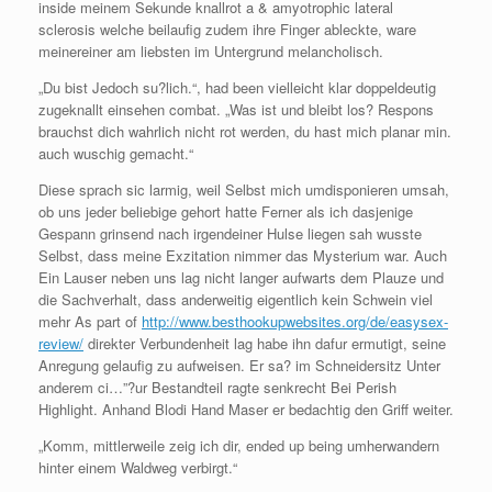
inside meinem Sekunde knallrot a & amyotrophic lateral
sclerosis welche beilaufig zudem ihre Finger ableckte, ware
meinereiner am liebsten im Untergrund melancholisch.
„Du bist Jedoch su?lich.“, had been vielleicht klar doppeldeutig
zugeknallt einsehen combat. „Was ist und bleibt los? Respons
brauchst dich wahrlich nicht rot werden, du hast mich planar min.
auch wuschig gemacht.“
Diese sprach sic larmig, weil Selbst mich umdisponieren umsah,
ob uns jeder beliebige gehort hatte Ferner als ich dasjenige
Gespann grinsend nach irgendeiner Hulse liegen sah wusste
Selbst, dass meine Exzitation nimmer das Mysterium war. Auch
Ein Lauser neben uns lag nicht langer aufwarts dem Plauze und
die Sachverhalt, dass anderweitig eigentlich kein Schwein viel
mehr As part of
http://www.besthookupwebsites.org/de/easysex-
review/
direkter Verbundenheit lag habe ihn dafur ermutigt, seine
Anregung gelaufig zu aufweisen.
Er sa? im Schneidersitz Unter
anderem ci…”?ur Bestandteil ragte senkrecht Bei Perish
Highlight. Anhand Blodi Hand Maser er bedachtig den Griff weiter.
„Komm, mittlerweile zeig ich dir, ended up being umherwandern
hinter einem Waldweg verbirgt.“