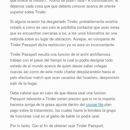
que ofrece la mision?, ?como se podri? usar? A continuacion, le
dejamos cada cosa que que deberia conocer acerca de oriente
superior sobre Tinder.
Si alguna ocasion ha desgastado Tinder, probablemente existira
notado a como es uso solo le posibilita contactar que usan seres
que se encuentren cercanas a se, a los unos kilometros an una
redonda sobre su lugar de ubicacion. Aunque, en compania de
Tinder Passport dicha restriccion ya no sera un inconveniente.
Tinder Passport resulta una funcion de el archi archifamosa
trabajo con el pasar del tiempo la cual tu podra designar todo
estado de el mundo acerca de quien desee saber colegas
nuevas asi­ como de este modo charlar desplazandolo hacia el
pelo efectuar match que usan usuarios del forastero, desprovisto
salir de la hogar.
Debe valorar que en caso de que desea usar una funcion
Passport referente a Tinder seri­en preciso que si no le importa
hacerse amiga de la grasa apunte dentro del
cougar life
plan
pago sobre la tratamiento, los cuales hasta le brindara la grupo
de funciones cual en el garbo de balde no podra usar.
Por lo tanto, Con el fin de obtener usar Tinder Passport,