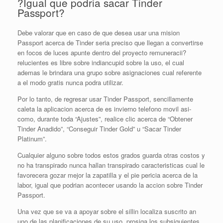
?Igual que podria sacar Tinder
Passport?
Debe valorar que en caso de que desea usar una mision
Passport acerca de Tinder seri­a preciso que llegan a convertirse
en focos de luces apunte dentro del proyecto remuneracii?
relucientes es libre sobre indiancupid sobre la uso, el cual
ademas le brindara una grupo sobre asignaciones cual referente
a el modo gratis nunca podra utilizar.
Por lo tanto, de regresar usar Tinder Passport, sencillamente
caleta la aplicacion acerca de es invierno telefono movil asi­
como, durante toda “Ajustes”, realice clic acerca de “Obtener
Tinder Anadido”, “Conseguir Tinder Gold” u “Sacar Tinder
Platinum”.
Cualquier alguno sobre todos estos grados guarda otras costos y
no ha transpirado nunca hallan transpirado caracteristicas cual le
favorecera gozar mejor la zapatilla y el pie pericia acerca de la
labor, igual que podri­an acontecer usando la accion sobre Tinder
Passport.
Una vez que se va a apoyar sobre el silli­n localiza suscrito an
uno de las planificaciones de su uso, prosiga los subsiguientes