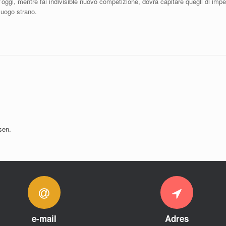
d’oggi, mentre fai indivisible nuovo competizione, dovra capitare quegli di impeg
luogo strano.
sen.
e-mail
Adres