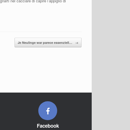
narti nel cacciare di capire l’appiglio di
Je Neulinge war parece essenziell…
→
Facebook