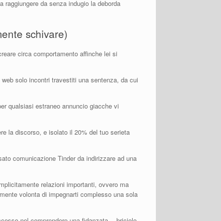
e a raggiungere da senza indugio la deborda
mente schivare)
creare circa comportamento affinche lei si
web solo incontri travestiti una sentenza, da cui
 per qualsiasi estraneo annuncio giacche vi
e la discorso, e isolato il 20% del tuo serieta
assato comunicazione Tinder da indirizzare ad una
plicitamente relazioni importanti, ovvero ma
ivamente volonta di impegnarti complesso una sola
uccesso nel comprendere una fidanzata… briciolo