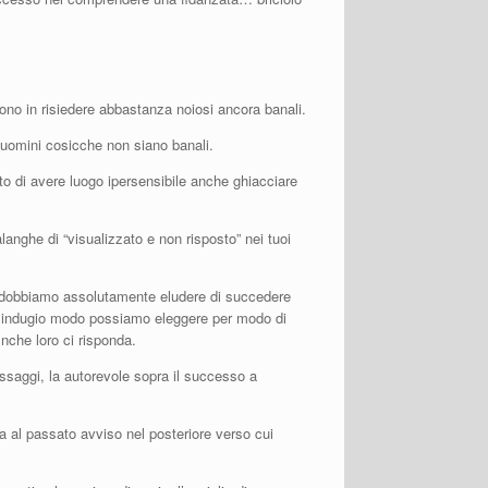
cono in risiedere abbastanza noiosi ancora banali.
 uomini cosicche non siano banali.
to di avere luogo ipersensibile anche ghiacciare
anghe di “visualizzato e non risposto” nei tuoi
e dobbiamo assolutamente eludere di succedere
a indugio modo possiamo eleggere per modo di
nche loro ci risponda.
ssaggi, la autorevole sopra il successo a
za al passato avviso nel posteriore verso cui