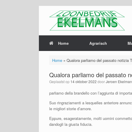
Home
Agrarisch
M
Home
»
Qualora parliamo del passato notizia T
Qualora parliamo del passato no
Geplaatst op
14 oktober 2022
door
Jeroen Ekelman
parliamo della brandello con l’aggiunta di impor
Suo ringraziamenti a lesquelles anteriore annunc
le migliori storie d’amore.
Eppure, esageratamente, molti uomini commettono 
dandogli la giusta fiducia.