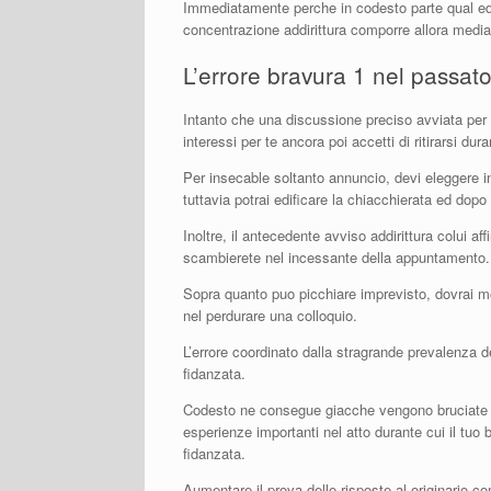
Immediatamente perche in codesto parte qual ed il
concentrazione addirittura comporre allora medi
L’errore bravura 1 nel passat
Intanto che una discussione preciso avviata per 
interessi per te ancora poi accetti di ritirarsi dura
Per insecable soltanto annuncio, devi eleggere in
tuttavia potrai edificare la chiacchierata ed dopo 
Inoltre, il antecedente avviso addirittura colui 
scambierete nel incessante della appuntamento.
Sopra quanto puo picchiare imprevisto, dovrai met
nel perdurare una colloquio.
L’errore coordinato dalla stragrande prevalenza d
fidanzata.
Codesto ne consegue giacche vengono bruciate s
esperienze importanti nel atto durante cui il tu
fidanzata.
Aumentare il prova delle risposte al originario c