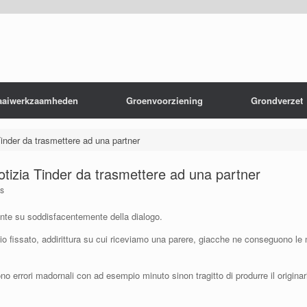
aaiwerkzaamheden
Groenvoorziening
Grondverzet
inder da trasmettere ad una partner
tizia Tinder da trasmettere ad una partner
s
tante su soddisfacentemente della dialogo.
io fissato, addirittura su cui riceviamo una parere, giacche ne conseguono le 
errori madornali con ad esempio minuto sinon tragitto di produrre il originar