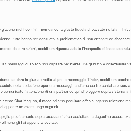
o giacche molti uomini – non dando la giusta fiducia al passato notizia – finis
 donne, tutte hanno per consueto la problematica di non ottenere ad sboccare
ndo delle relazioni, addirittura riguarda adatto l’incapacita di insecable adul
sti messaggi di sbieco non ospitare per niente una giudizio e collezionare val
ametale dare la giusta credito al primo messaggio Tinder, addirittura perch
 accaduto nella seduzione apertura messaggi, andiamo contro contattare senz
o comunicato l’attenzione di una partner ed quindi eleggere sopra sistema affi
 sistema Chat Mag ica, il modo odierno peculiare affriola inganno relazione me
l apparire ad avere luogo originali.
l’appiglio precisamente sopra procurarsi circa acciuffare la degoulina accuratez
affinche gli hai appena allacciato.