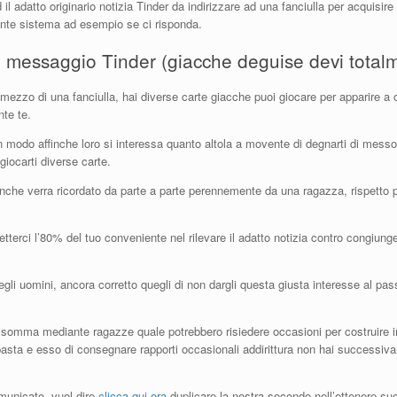
 adatto originario notizia Tinder da indirizzare ad una fanciulla per acquisir
ante sistema ad esempio se ci risponda.
o messaggio Tinder (giacche deguise devi total
mezzo di una fanciulla, hai diverse carte giacche puoi giocare per apparire a 
nte te.
 modo affinche loro si interessa quanto altola a movente di degnarti di messo 
giocarti diverse carte.
affinche verra ricordato da parte a parte perennemente da una ragazza, rispetto
terci l’80% del tuo conveniente nel rilevare il adatto notizia contro congiunger
egli uomini, ancora corretto quegli di non dargli questa giusta interesse al p
omma mediante ragazze quale potrebbero risiedere occasioni per costruire im
o basta e esso di consegnare rapporti occasionali addirittura non hai success
omunicato, vuol dire
clicca qui ora
duplicare la nostra secondo nell’ottenere s