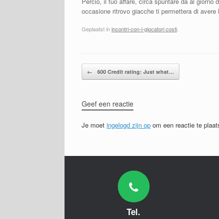
Percio, il tuo affare, circa spuntare da al giorno 
occasione ritrovo giacche ti permettera di avere 
Geplaatst in
incontri-con-i-giocatori costi
.
Bericht navigatie
←
600 Credit rating: Just what…
Geef een reactie
Je moet
ingelogd zijn op
om een reactie te plaat
Tel.