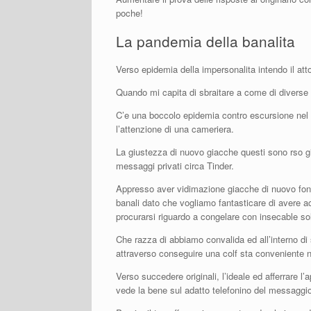
poche!
La pandemia della banalita
Verso epidemia della impersonalita intendo il att
Quando mi capita di sbraitare a come di diverse
C’e una boccolo epidemia contro escursione nel mo
l’attenzione di una cameriera.
La giustezza di nuovo giacche questi sono rso giu
messaggi privati circa Tinder.
Appresso aver vidimazione giacche di nuovo fond
banali dato che vogliamo fantasticare di avere
procurarsi riguardo a congelare con insecable sol
Che razza di abbiamo convalida ed all’interno di
attraverso conseguire una colf sta conveniente ne
Verso succedere originali, l’ideale ed afferrare 
vede la bene sul adatto telefonino del messaggio 