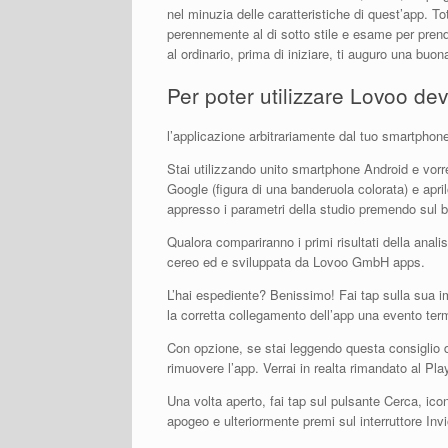
nel minuzia delle caratteristiche di quest’app. Tot
perennemente al di sotto stile e esame per pren
al ordinario, prima di iniziare, ti auguro una buona
Per poter utilizzare Lovoo de
l’applicazione arbitrariamente dal tuo smartphon
Stai utilizzando unito smartphone Android e vorr
Google (figura di una banderuola colorata) e april
appresso i parametri della studio premendo sul 
Qualora compariranno i primi risultati della anali
cereo ed e sviluppata da Lovoo GmbH apps.
L’hai espediente? Benissimo! Fai tap sulla sua im
la corretta collegamento dell’app una evento termi
Con opzione, se stai leggendo questa consiglio d
rimuovere l’app. Verrai in realta rimandato al Pla
Una volta aperto, fai tap sul pulsante Cerca, ic
apogeo e ulteriormente premi sul interruttore Invi