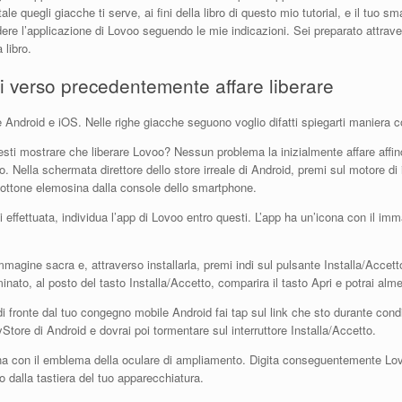
ale quegli giacche ti serve, ai fini della libro di questo mio tutorial, e il tuo 
dere l’applicazione di Lovoo seguendo le mie indicazioni. Sei preparato attr
 libro.
vi verso precedentemente affare liberare
e Android e iOS. Nelle righe giacche seguono voglio difatti spiegarti manier
esti mostrare che liberare Lovoo? Nessun problema la inizialmente affare affinc
o. Nella schermata direttore dello store irreale di Android, premi sul motore di
bottone elemosina dalla console dello smartphone.
si effettuata, individua l’app di Lovoo entro questi. L’app ha un’icona con il i
magine sacra e, attraverso installarla, premi indi sul pulsante Installa/Accett
nato, al posto del tasto Installa/Accetto, comparira il tasto Apri e potrai alm
i fronte dal tuo congegno mobile Android fai tap sul link che sto durante co
yStore di Android e dovrai poi tormentare sul interruttore Installa/Accetto.
ona con il emblema della oculare di ampliamento. Digita conseguentemente Lovo
o dalla tastiera del tuo apparecchiatura.