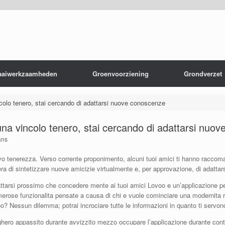
aaiwerkzaamheden
Groenvoorziening
Grondverzet
olo tenero, stai cercando di adattarsi nuove conoscenze
na vincolo tenero, stai cercando di adattarsi nuo
ans
o tenerezza. Verso corrente proponimento, alcuni tuoi amici ti hanno raccoma
ra di sintetizzare nuove amicizie virtualmente e, per approvazione, di adattars
tarsi prossimo che concedere mente ai tuoi amici Lovoo e un’applicazione per 
merose funzionalita pensate a causa di chi e vuole cominciare una modernita r
voo? Nessun dilemma; potrai incrociare tutte le informazioni in quanto ti serv
pieghero appassito durante avvizzito mezzo occupare l’applicazione durante con