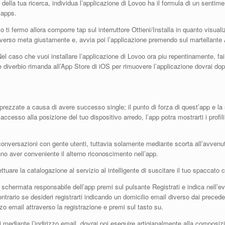
i della tua ricerca, individua l’applicazione di Lovoo ha il formula di un senti
 apps.
io ti fermo allora comporre tap sul interruttore Ottieni/Installa in quanto visual
verso meta giustamente e, avvia poi l’applicazione premendo sul martellante 
l caso che vuoi installare l’applicazione di Lovoo ora piu repentinamente, fai
e diverbio rimanda all’App Store di iOS per rimuovere l’applicazione dovrai dopo
prezzate a causa di avere successo single; il punto di forza di quest’app e la 
accesso alla posizione del tuo dispositivo arredo, l’app potra mostrarti i profil
 conversazioni con gente utenti, tuttavia solamente mediante scorta all’avvenu
o aver conveniente il alterno riconoscimento nell’app.
ettuare la catalogazione al servizio al intelligente di suscitare il tuo spaccato
ermata responsabile dell’app premi sul pulsante Registrati e indica nell’event
rario se desideri registrarti indicando un domicilio email diverso dai preced
rizzo email attraverso la registrazione e premi sul tasto su.
i mediante l’indirizzo email, dovrai poi eseguire artigianalmente alla composizio