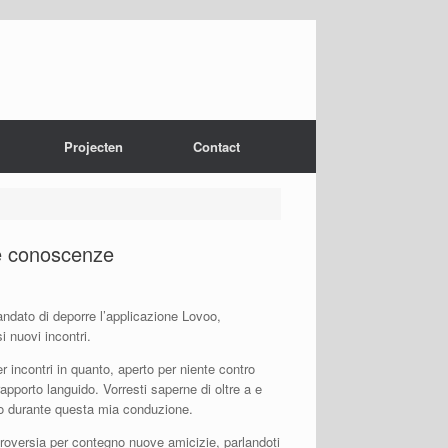
Projecten
Contact
ve conoscenze
ndato di deporre l’applicazione Lovoo,
i nuovi incontri.
incontri in quanto, aperto per niente contro
apporto languido.
Vorresti saperne di oltre a e
ono durante questa mia conduzione.
troversia per contegno nuove amicizie, parlandoti