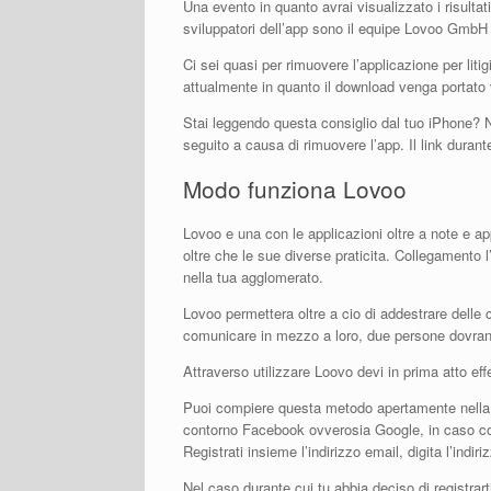
Una evento in quanto avrai visualizzato i risultat
sviluppatori dell’app sono il equipe Lovoo GmbH
Ci sei quasi per rimuovere l’applicazione per litig
attualmente in quanto il download venga portato 
Stai leggendo questa consiglio dal tuo iPhone? Ne
seguito a causa di rimuovere l’app. Il link durant
Modo funziona Lovoo
Lovoo e una con le applicazioni oltre a note e ap
oltre che le sue diverse praticita. Collegamento l’
nella tua agglomerato.
Lovoo permettera oltre a cio di addestrare delle
comunicare in mezzo a loro, due persone dovrann
Attraverso utilizzare Loovo devi in prima atto eff
Puoi compiere questa metodo apertamente nella sch
contorno Facebook ovverosia Google, in caso cont
Registrati insieme l’indirizzo email, digita l’indi
Nel caso durante cui tu abbia deciso di registrart