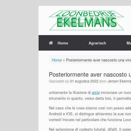
Home
Agrarisch
M
Home
»
Posteriormente aver nascosto una vinc
Posteriormente aver nascosto u
Geplaatst op
31 augustus 2022
door
Jeroen Ekelm
unitamente la illusione di
aisle
incrociare un nuov
strumento in quanto, verso detta loro, ti permette
Nel caso che le cose stanno cosi non posso adat
Android e iOS, si distingue attraverso le sue nu
vorresti trovare nel particolare che funziona Lo
Nel estensione di codesto tutorial, difatti, ti s