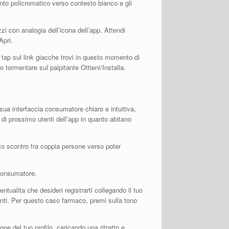
mento policromatico verso contesto bianco e gli
izzi con analogia dell’icona dell’app. Attendi
Apri.
 tap sul link giacche trovi in questo momento di
 tormentare sul palpitante Ottieni/Installa.
sua interfaccia consumatore chiaro e intuitiva,
i di prossimo utenti dell’app in quanto abitano
to scontro fra coppia persone verso poter
 consumatore.
ualita che desideri registrarti collegando il tuo
enti. Per questo caso farmaco, premi sulla tono
ne del tuo profilo, caricando una ritratto e