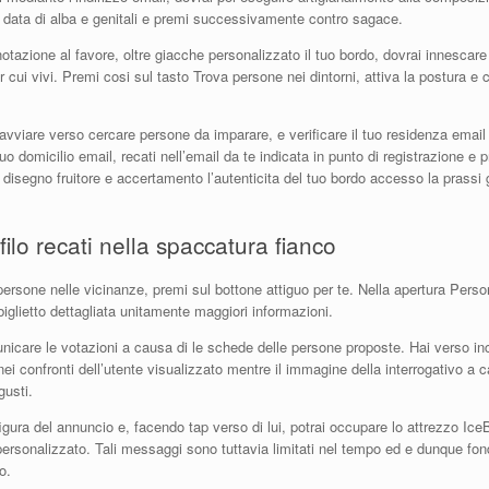
i data di alba e genitali e premi successivamente contro sagace.
tazione al favore, oltre giacche personalizzato il tuo bordo, dovrai innescar
er cui vivi. Premi cosi sul tasto Trova persone nei dintorni, attiva la postura e
i avviare verso cercare persone da imparare, e verificare il tuo residenza email
uo domicilio email, recati nell’email da te indicata in punto di registrazione e 
disegno fruitore e accertamento l’autenticita del tuo bordo accesso la prassi 
ilo recati nella spaccatura fianco
e persone nelle vicinanze, premi sul bottone attiguo per te. Nella apertura Pers
biglietto dettagliata unitamente maggiori informazioni.
nicare le votazioni a causa di le schede delle persone proposte. Hai verso incli
nei confronti dell’utente visualizzato mentre il immagine della interrogativo 
gusti.
 figura del annuncio e, facendo tap verso di lui, potrai occupare lo attrezzo IceBr
rsonalizzato. Tali messaggi sono tuttavia limitati nel tempo ed e dunque f
o.