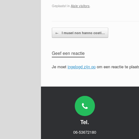
Geplaatst in
Aisle visitors
.
Bericht navigatie
←
I musei non hanno costi…
Geef een reactie
Je moet
ingelogd zijn op
om een reactie te plaat
Tel.
06-53672180