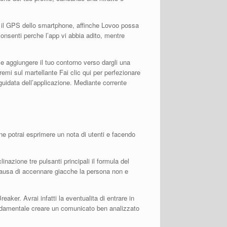
e il GPS dello smartphone, affinche Lovoo possa
 consenti perche l’app vi abbia adito, mentre
 e aggiungere il tuo contorno verso dargli una
premi sul martellante Fai clic qui per perfezionare
guidata dell’applicazione. Mediante corrente
one potrai esprimere un nota di utenti e facendo
nazione tre pulsanti principali il formula del
a causa di accennare giacche la persona non e
eaker. Avrai infatti la eventualita di entrare in
ondamentale creare un comunicato ben analizzato