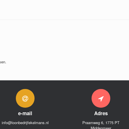
sen.
e-mail
Adres
info@loonbedrijfekelmans.nl
Praamweg 6, 1775 PT
Middenmeer