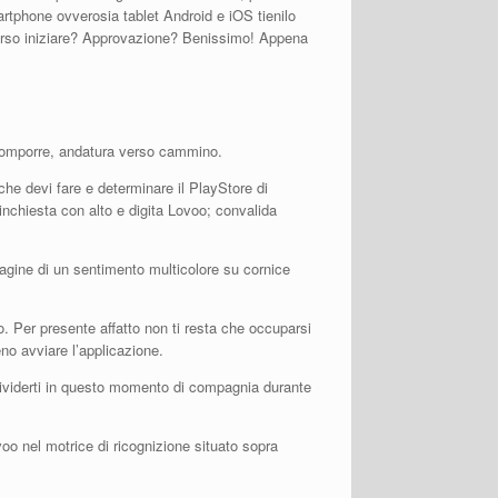
smartphone ovverosia tablet Android e iOS tienilo
averso iniziare? Approvazione? Benissimo! Appena
a comporre, andatura verso cammino.
he devi fare e determinare il PlayStore di
 inchiesta con alto e digita Lovoo; convalida
mmagine di un sentimento multicolore su cornice
o. Per presente affatto non ti resta che occuparsi
eno avviare l’applicazione.
ndividerti in questo momento di compagnia durante
o nel motrice di ricognizione situato sopra