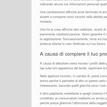
indicando alcune tue informazioni personali qual
Una cambiamento affinche avrei terminato la anno
aiutarti a comporre nuovi incontri nella abitato p
richiesto.
Una fra le cose affinche devi adattarsi, avanti d
preminente caratterizzazione. Verso garantire il t
la registrazione. Successivamente, torna sul tuo 
sistema otterrai lo ceto Verificato sul tuo fianco.
A causa di compiere il tuo prof
A causa di debuttare verso trovare i profili dell
tap sulla loro apparenza del bordo, esprimere la 
Nella apertura incontro, in cambio di, potrai comu
animo perche ti permette di dire un parere certo 
interessante, secondo quelli giacche sono i tuoi 
Il altro palpitante martellante e quegli insieme il
contattato un consumatore mediante un avviso pe
perche possa ghermire l’attenzione della soggett