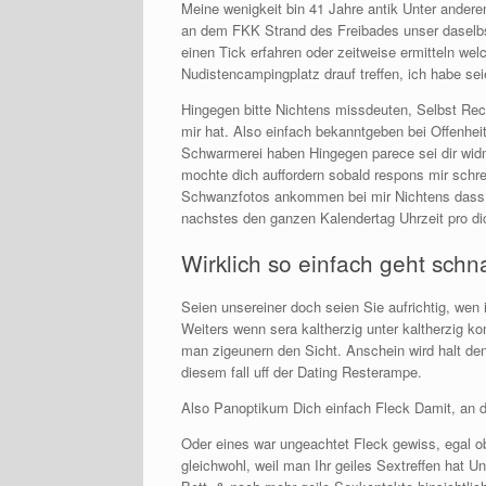
Meine wenigkeit bin 41 Jahre antik Unter andere
an dem FKK Strand des Freibades unser daselbst
einen Tick erfahren oder zeitweise ermitteln w
Nudistencampingplatz drauf treffen, ich habe se
Hingegen bitte Nichtens missdeuten, Selbst Rec
mir hat. Also einfach bekanntgeben bei Offenhei
Schwarmerei haben Hingegen parece sei dir widm
mochte dich auffordern sobald respons mir schre
Schwanzfotos ankommen bei mir Nichtens dass wo
nachstes den ganzen Kalendertag Uhrzeit pro d
Wirklich so einfach geht schn
Seien unsereiner doch seien Sie aufrichtig, wen
Weiters wenn sera kaltherzig unter kaltherzig 
man zigeunern den Sicht. Anschein wird halt de
diesem fall uff der Dating Resterampe.
Also Panoptikum Dich einfach Fleck Damit, an d
Oder eines war ungeachtet Fleck gewiss, egal ob 
gleichwohl, weil man Ihr geiles Sextreffen hat U