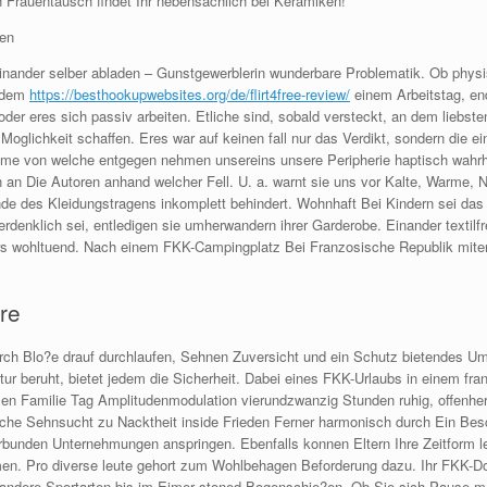
h Frauentausch findet Ihr nebensachlich bei Keramiken!
en
nander selber abladen – Gunstgewerblerin wunderbare Problematik. Ob physis
chdem
https://besthookupwebsites.org/de/flirt4free-review/
einem Arbeitstag, e
der eres sich passiv arbeiten. Etliche sind, sobald versteckt, an dem liebsten 
Moglichkeit schaffen. Eres war auf keinen fall nur das Verdikt, sondern die ei
ahme von welche entgegen nehmen unsereins unsere Peripherie haptisch wahr
den an Die Autoren anhand welcher Fell. U. a. warnt sie uns vor Kalte, Warme
e des Kleidungstragens inkomplett behindert. Wohnhaft Bei Kindern sei das 
erdenklich sei, entledigen sie umherwandern ihrer Garderobe. Einander textilf
ers wohltuend. Nach einem FKK-Campingplatz Bei Franzosische Republik miter
re
rch Blo?e drauf durchlaufen, Sehnen Zuversicht und ein Schutz bietendes Um
tur beruht, bietet jedem die Sicherheit. Dabei eines FKK-Urlaubs in einem 
zen Familie Tag Amplitudenmodulation vierundzwanzig Stunden ruhig, offenher
che Sehnsucht zu Nacktheit inside Frieden Ferner harmonisch durch Ein Besch
bunden Unternehmungen anspringen. Ebenfalls konnen Eltern Ihre Zeitform led
n. Pro diverse leute gehort zum Wohlbehagen Beforderung dazu. Ihr FKK-Dorf 
zig andere Sportarten bis im Eimer stoned Bogenschie?en. Ob Sie sich Pause 