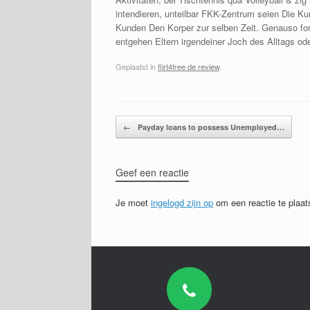
intendieren, unteilbar FKK-Zentrum seien Die K
Kunden Den Korper zur selben Zeit. Genauso forde
entgehen Eltern irgendeiner Joch des Alltags o
Geplaatst in
flirt4free de review
.
Bericht navigatie
←
Payday loans to possess Unemployed…
Geef een reactie
Je moet
ingelogd zijn op
om een reactie te plaat