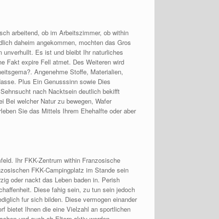
ch arbeitend, ob im Arbeitszimmer, ob within
ndlich daheim angekommen, mochten das Gros
unverhullt. Es ist und bleibt Ihr naturliches
ne Fakt expire Fell atmet. Des Weiteren wird
heitsgema?. Angenehme Stoffe, Materialien,
, Nasse. Plus Ein Genusssinn sowie Dies
Sehnsucht nach Nacktsein deutlich bekifft
rei Bei welcher Natur zu bewegen, Wafer
leben Sie das Mittels Ihrem Ehehalfte oder aber
feld. Ihr FKK-Zentrum within Franzosische
franzosischen FKK-Campingplatz im Stande sein
zig oder nackt das Leben baden in. Perish
affenheit. Diese fahig sein, zu tun sein jedoch
iglich fur sich bilden. Diese vermogen einander
bietet Ihnen die eine Vielzahl an sportlichen
machen und auch ob Eltern aktiv werden