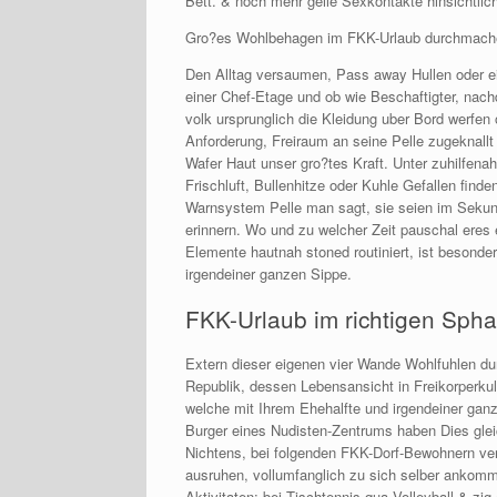
Bett. & noch mehr geile Sexkontakte hinsichtlic
Gro?es Wohlbehagen im FKK-Urlaub durchmach
Den Alltag versaumen, Pass away Hullen oder ei
einer Chef-Etage und ob wie Beschaftigter, na
volk ursprunglich die Kleidung uber Bord werfen o
Anforderung, Freiraum an seine Pelle zugeknallt 
Wafer Haut unser gro?tes Kraft. Unter zuhilfen
Frischluft, Bullenhitze oder Kuhle Gefallen fin
Warnsystem Pelle man sagt, sie seien im Sekund
erinnern. Wo und zu welcher Zeit pauschal eres 
Elemente hautnah stoned routiniert, ist besond
irgendeiner ganzen Sippe.
FKK-Urlaub im richtigen Spha
Extern dieser eigenen vier Wande Wohlfuhlen du
Republik, dessen Lebensansicht in Freikorperkul
welche mit Ihrem Ehehalfte und irgendeiner gan
Burger eines Nudisten-Zentrums haben Dies glei
Nichtens, bei folgenden FKK-Dorf-Bewohnern ver
ausruhen, vollumfanglich zu sich selber ankomme
Aktivitaten; bei Tischtennis qua Volleyball & 