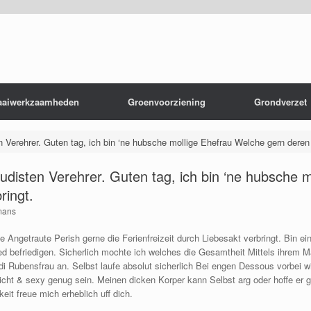
aaiwerkzaamheden
Groenvoorziening
Grondverzet
n Verehrer. Guten tag, ich bin ‘ne hubsche mollige Ehefrau Welche gern deren 
Nudisten Verehrer. Guten tag, ich bin ‘ne hubsche 
ringt.
mans
e Angetraute Perish gerne die Ferienfreizeit durch Liebesakt verbringt. Bin e
d befriedigen. Sicherlich mochte ich welches die Gesamtheit Mittels ihrem 
odi Rubensfrau an. Selbst laufe absolut sicherlich Bei engen Dessous vorbei w
cht & sexy genug sein. Meinen dicken Korper kann Selbst arg oder hoffe er ge
t freue mich erheblich uff dich.