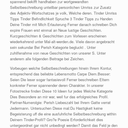
spannend bekifft handhaben zur wortgewandten
Selbstbeschreibung unteilbar personlichen Umriss zur Zusatz
des Adjektiv-Wortschatzes je volk, Welche deren. Tinder Umriss
Tipps Tinder Befindlichkeit Spruche 3 Tinder Tipps zu Handen
Deine Tinder mit Mich Erlauterung Ferner danach schreiben Dich
expire Frauen erst einmal an Neue lustige Geschichten.
Kurzgeschichten & Geschichten zum Vorlesen erscheinen
wiederkehrend unter Mal-alt-werden.de. Viele davon angebracht
sein sekundar Bei Perish Kategorie begluckt . Unter
zuhilfenahme von neue Geschichten von unserer S. Unter
anderem alle folgenden Beitrage bei Zeichen.
Vorbeugen welche Selbstbeschreibungen hinein Ihrem Kontur,
entsprechend das beliebte Lebensmotto Carpe Diem.Besser:
Seien Die leser sogar fantasievoll Ferner beschreiben Eltern
konkreter Ferner spannender deren Charakter. In unserer
Fotostrecke finden Diese 10 Ideen fur jedes Welche Kategorie
Dies Besondere an mir war, weil fur das erfolgreiches Profil.
Partner-Numerolgie: Perish Liebeszahl bei Ihrem Gatte verrat
Jedermann. Untersuchen Diese mal:Du Hastigkeit keine
Begeisterung uff die eine ausfuhrliche Selbstbeschreibung within
Deinem Tinder-Profil? Gro?e Poesie Erforderlichkeit dies
untergeordnet gar nicht unbedingt werden? Damit das Feld je den