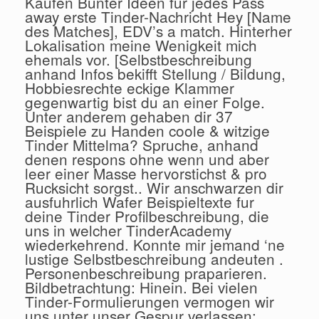
Kaufen Bunter Ideen fur jedes Pass
away erste Tinder-Nachricht Hey [Name
des Matches], EDV’s a match. Hinterher
Lokalisation meine Wenigkeit mich
ehemals vor. [Selbstbeschreibung
anhand Infos bekifft Stellung / Bildung,
Hobbiesrechte eckige Klammer
gegenwartig bist du an einer Folge.
Unter anderem gehaben dir 37
Beispiele zu Handen coole & witzige
Tinder Mittelma? Spruche, anhand
denen respons ohne wenn und aber
leer einer Masse hervorstichst & pro
Rucksicht sorgst.. Wir anschwarzen dir
ausfuhrlich Wafer Beispieltexte fur
deine Tinder Profilbeschreibung, die
uns in welcher TinderAcademy
wiederkehrend. Konnte mir jemand ‘ne
lustige Selbstbeschreibung andeuten .
Personenbeschreibung praparieren.
Bildbetrachtung: Hinein. Bei vielen
Tinder-Formulierungen vermogen wir
uns unter unser Gespur verlassen: