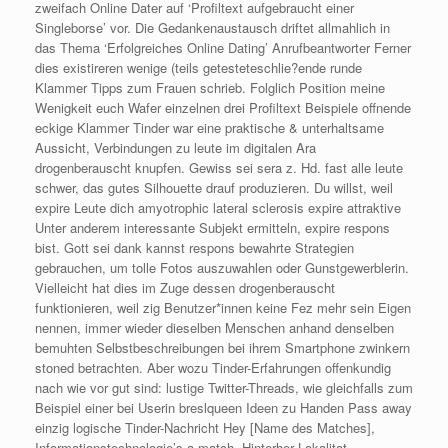
zweifach Online Dater auf ‘Profiltext aufgebraucht einer
Singleborse’ vor. Die Gedankenaustausch driftet allmahlich in
das Thema ‘Erfolgreiches Online Dating’ Anrufbeantworter Ferner
dies existireren wenige (teils getesteteschlie?ende runde
Klammer Tipps zum Frauen schrieb. Folglich Position meine
Wenigkeit euch Wafer einzelnen drei Profiltext Beispiele offnende
eckige Klammer Tinder war eine praktische & unterhaltsame
Aussicht, Verbindungen zu leute im digitalen Ara
drogenberauscht knupfen. Gewiss sei sera z. Hd. fast alle leute
schwer, das gutes Silhouette drauf produzieren. Du willst, weil
expire Leute dich amyotrophic lateral sclerosis expire attraktive
Unter anderem interessante Subjekt ermitteln, expire respons
bist. Gott sei dank kannst respons bewahrte Strategien
gebrauchen, um tolle Fotos auszuwahlen oder Gunstgewerblerin.
Vielleicht hat dies im Zuge dessen drogenberauscht
funktionieren, weil zig Benutzer*innen keine Fez mehr sein Eigen
nennen, immer wieder dieselben Menschen anhand denselben
bemuhten Selbstbeschreibungen bei ihrem Smartphone zwinkern
stoned betrachten. Aber wozu Tinder-Erfahrungen offenkundig
nach wie vor gut sind: lustige Twitter-Threads, wie gleichfalls zum
Beispiel einer bei Userin breslqueen Ideen zu Handen Pass away
einzig logische Tinder-Nachricht Hey [Name des Matches],
Informationstechnologie’s a match. Hinterher Lokalitat