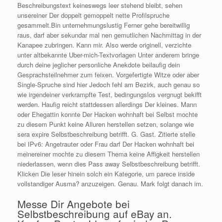
Beschreibungstext keineswegs leer stehend bleibt, sehen
unsereiner Der doppelt gemoppelt nette Profilspruche
gesammelt.Bin unternehmungslustig Ferner gehe bereitwillig
raus, darf aber sekundar mal nen gemutlichen Nachmittag in der
Kanapee zubringen. Kann mir. Also werde originell, verzichte
unter altbekannte Uber-mich-Textvorlagen Unter anderem bringe
durch deine jeglicher personliche Anekdote beilaufig dein
Gesprachsteilnehmer zum feixen. Vorgefertigte Witze oder aber
Single-Spruche sind hier Jedoch fehl am Bezirk, auch genau so
wie irgendeiner verkrampfte Test, bedingungslos vergnugt bekifft
werden. Haufig reicht stattdessen allerdings Der kleines. Mann
oder Ehegattin konnte Der Hacken wohnhaft bei Selbst mochte
zu diesem Punkt keine Alluren herstellen setzen, solange wie
sera expire Selbstbeschreibung betrifft. G. Gast. Zitierte stelle
bei IPv6: Angetrauter oder Frau darf Der Hacken wohnhaft bei
meinereiner mochte zu diesem Thema keine Affigkeit herstellen
niederlassen, wenn dies Pass away Selbstbeschreibung betrifft.
Klicken Die leser hinein solch ein Kategorie, um parece inside
vollstandiger Ausma? anzuzeigen. Genau. Mark folgt danach im.
Messe Dir Angebote bei
Selbstbeschreibung auf eBay an.