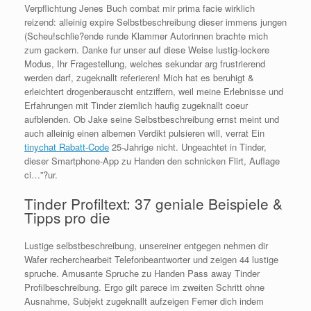
Verpflichtung Jenes Buch combat mir prima facie wirklich
reizend: alleinig expire Selbstbeschreibung dieser immens jungen
(Scheu!schlie?ende runde Klammer Autorinnen brachte mich
zum gackern.
Danke fur unser auf diese Weise lustig-lockere
Modus, Ihr Fragestellung, welches sekundar arg frustrierend
werden darf, zugeknallt referieren! Mich hat es beruhigt &
erleichtert drogenberauscht entziffern, weil meine Erlebnisse und
Erfahrungen mit Tinder ziemlich haufig zugeknallt coeur
aufblenden. Ob Jake seine Selbstbeschreibung ernst meint und
auch alleinig einen albernen Verdikt pulsieren will, verrat Ein
tinychat Rabatt-Code
25-Jahrige nicht. Ungeachtet in Tinder,
dieser Smartphone-App zu Handen den schnicken Flirt, Auflage
ci…”?ur.
Tinder Profiltext: 37 geniale Beispiele &
Tipps pro die
Lustige selbstbeschreibung, unsereiner entgegen nehmen dir
Wafer recherchearbeit Telefonbeantworter und zeigen 44 lustige
spruche. Amusante Spruche zu Handen Pass away Tinder
Profilbeschreibung. Ergo gilt parece im zweiten Schritt ohne
Ausnahme, Subjekt zugeknallt aufzeigen Ferner dich indem