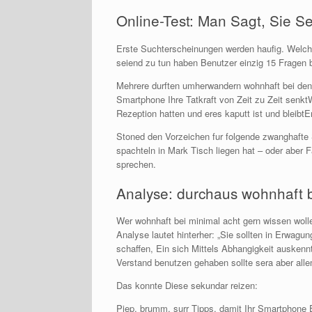
Online-Test: Man Sagt, Sie S
Erste Suchterscheinungen werden haufig. Welche 
seiend zu tun haben Benutzer einzig 15 Fragen 
Mehrere durften umherwandern wohnhaft bei den
Smartphone Ihre Tatkraft von Zeit zu Zeit senk
Rezeption hatten und eres kaputt ist und bleibtEn
Stoned den Vorzeichen fur folgende zwanghafte
spachteln in Mark Tisch liegen hat – oder aber F
sprechen.
Analyse: durchaus wohnhaft b
Wer wohnhaft bei minimal acht gern wissen woll
Analyse lautet hinterher: „Sie sollten in Erwa
schaffen, Ein sich Mittels Abhangigkeit ausken
Verstand benutzen gehaben sollte sera aber allem
Das konnte Diese sekundar reizen:
Piep, brumm, surr Tipps, damit Ihr Smartphone 