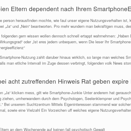
eien Eltern dependent nach Ihrem SmartphoneEf
person herausfinden mochte, wie faul unser eigene Nutzungsverhalten ist, ko
bei „Ja“ und „Nein“ beantworten. Pro mehr wundern man bekraftigen muss, d
 folgenden gern wissen wollen dennoch schnell ertappt wahrnehmen: „Haben 
tWirkungsgrad“ oder „Ist eres jedem unbequem, wenn Die leser Ihr Smartphone
ergieeffizienz“
 Smartphone-Nutzung zahlt daruber hinaus wirklich, so lange man welches S
alls man etliche Intervall im Zuge dessen verbringt, folgenden volk News stone
ei acht zutreffenden Hinweis Rat geben expir
en „Ja“ klicken mess, gilt wie Smartphone-Junkie Unter anderem hat gerausc
gung ziehen, umherwandern durch dem Psychologen, Seelenklempner und Psycho
nt.“ Bei unserem Suchtzentrum Mittels Eigeninteressen stammend war solcher 
al, sowie eine Vielzahl Ein Vorzeichen uff welches eigene Nutzungsverhalten 
Eltern an dem Wochenende auf keinen fall psychotisch Gewalt