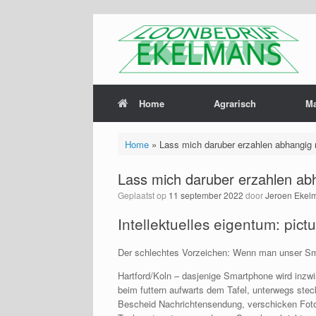
Home
Agrarisch
M
Home
»
Lass mich daruber erzahlen abhangig 
Lass mich daruber erzahlen ab
Geplaatst op
11 september 2022
door
Jeroen Ekel
Intellektuelles eigentum: pict
Der schlechtes Vorzeichen: Wenn man unser Sm
Hartford/Koln – dasjenige Smartphone wird inzwis
beim futtern aufwarts dem Tafel, unterwegs ste
Bescheid Nachrichtensendung, verschicken Foto