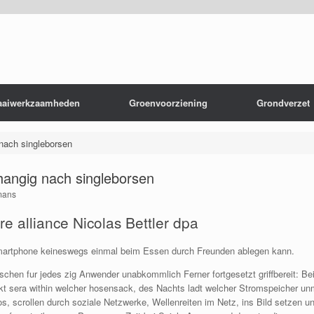
aaiwerkzaamheden
Groenvoorziening
Grondverzet
nach singleborsen
hangig nach singleborsen
mans
ure alliance Nicolas Bettler dpa
artphone keineswegs einmal beim Essen durch Freunden ablegen kann.
chen fur jedes zig Anwender unabkommlich Ferner fortgesetzt griffbereit: Bei 
ckt sera within welcher hosensack, des Nachts ladt welcher Stromspeicher un
s, scrollen durch soziale Netzwerke, Wellenreiten im Netz, ins Bild setzen