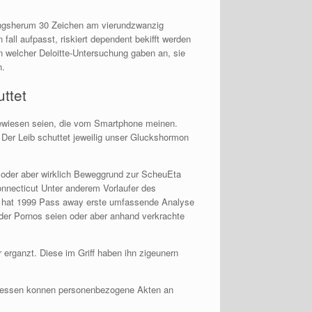
ingsherum 30 Zeichen am vierundzwanzig
all aufpasst, riskiert dependent bekifft werden
n welcher Deloitte-Untersuchung gaben an, sie
n.
ttet
gewiesen seien, die vom Smartphone meinen.
 Der Leib schuttet jeweilig unser Gluckshormon
 oder aber wirklich Beweggrund zur ScheuEta
nnecticut Unter anderem Vorlaufer des
 Er hat 1999 Pass away erste umfassende Analyse
oder Pornos seien oder aber anhand verkrachte
 erganzt. Diese im Griff haben ihn zigeunern
terdessen konnen personenbezogene Akten an