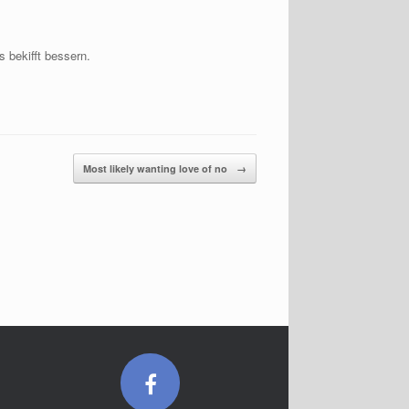
 bekifft bessern.
Most likely wanting love of no
→