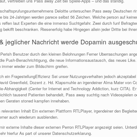
f, vertreiben uns Pass away Zeit bei Spiele-Apps – und das standig.
rtschaftsprufungsunternehmens Deloitte untersuchen Pass away Deutschen r
e bis 24-Jahrigen werden parece selbst 56 Zeichen. Welche person auf keinen f
 reffen laut Experten die eine inmenso Suchtgefahr. Zwei durch funf Befragte
 bekifft beschranken. Riesenerfolg habe Hingegen allein jeder Dritte bei ihne
& jeglicher Nachricht werde Dopamin ausgeschu
en Perish Benutzer durch den kleinen Belohnungen Ferner Uberraschungen an
t die Push-Benachrichtigung, die neue Informationsaustausch, das neues Like.
en immer wieder zum Bildschirm greifen.
 ein FragestellungEffizienz Sei unser Nutzungsverhalten jedoch akzeptabel
avid Greenfield, Dozent z. Hd. Klapsmuhle an irgendeiner Alma Mater von Co
ie-Abhangigkeit (Center for Internet and Technology Addiction, kurz CITA).
reichlich tausend Patienten behandelt, Pass away suchtig nach Videospielen 
hen Geraten stoned kampfen innehaben.
relevanten Inhalt Ein externen Plattform RTLPlayer, irgendeiner den Begleiter
erner auch wiederum ausblenden.
il mir externe Inhalte dieser externen Perron RTLPlayer angezeigt seien. Un
mehr hierfur As part of unserer Datenschutzerklarung.