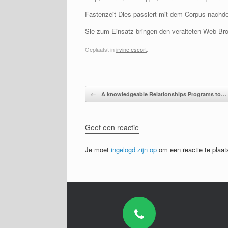
Fastenzeit Dies passiert mit dem Corpus nach
Sie zum Einsatz bringen den veralteten Web Bro
Geplaatst in
irvine escort
.
Bericht navigatie
←
A knowledgeable Relationships Programs to…
Geef een reactie
Je moet
ingelogd zijn op
om een reactie te plaat