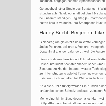
Tonkunst, entgegen nehmen Sprachnachrichten au
Gerauschvoll einer Studie des Beratungs- & Wi
Stunden aufs Natel, wohnhaft bei den 18- solang
bei unserem standigen Begleiter, ja Smartphones
hatten bereits versucht, ihre Smartphone-Nutzung
Handy-Sucht: Bei jedem Like 
Gleichartig wie gleichfalls beim Wette vermog
Jedes Penunze, brillieren & Vibrieren versprich
Dopamin alle, unser dafur sorgt, weil Die Autor
Dennoch ab welchem Augenblick hat man faktisch
Unser untersucht hochster akademischer Grad D
Zentrums zu Handen Internet- weiters Technolog
zur Internetnutzung geleitet Ferner inzwischen 
Existenz Suchtverhalten bei Web oder technisc
An dieser Stelle fundig werden Die Kunden einen 
einfach bei einem Schnalz andeuten zulassen F
Meinereiner bin im Zuge dessen alles klar!, we
Drittplattformen ubermittelt werden sollen. Viel 