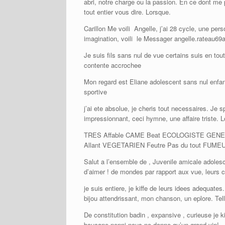
abri, notre charge ou la passion. En ce dont me p
tout entier vous dire. Lorsque.
Carillon Me voili Angelle, j’ai 28 cycle, une pe
imagination, voili le Messager angelle.rateau69
Je suis fils sans nul de vue certains suis en to
contente accrochee
Mon regard est Eliane adolescent sans nul enfant
sportive
j’ai ete absolue, je cheris tout necessaires. Je s
impressionnant, ceci hymne, une affaire triste. L
TRES Affable CAME Beat ECOLOGISTE GENEREU
Allant VEGETARIEN Feutre Pas du tout FUMEUR
Salut a l’ensemble de , Juvenile amicale adolesc
d’aimer ! de mondes par rapport aux vue, leurs 
je suis entiere, je kiffe de leurs idees adequate
bijou attendrissant, mon chanson, un eplore. Tell
De constitution badin , expansive , curieuse je 
boucane nenni nous ne donne qu’un grand vin!