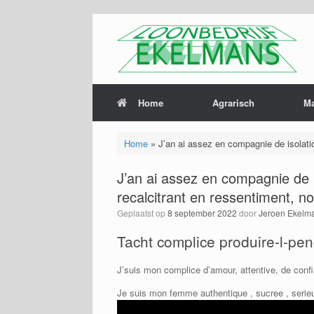
Home
Agrarisch
M
Home
»
J’an ai assez en compagnie de isolation
J’an ai assez en compagnie de is
recalcitrant en ressentiment, no
Geplaatst op
8 september 2022
door
Jeroen Ekelm
Tacht complice produire-l-pe
J’suis mon complice d’amour, attentive, de confi
Je suis mon femme authentique , sucree , serieu