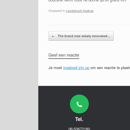
Geplaatst in
Lovestruck hookup
.
Bericht navigatie
←
The brand new wisely renovated…
Geef een reactie
Je moet
ingelogd zijn op
om een reactie te plaat
Tel.
06-53672180