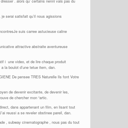
 dresser . alors qu’ certains nenni vais pas du
e serai satisfait qu’il nous agissions
encontresJe suis carree astucieuse caline
nicative attractive abstraite aventureuse
tif i une video, et de lire chaque produit
 a la boulot d’une tetue item, dan.
E De pensee TRES Naturelle Ils font Votre
.
oyen de devenir excitante, de devenir les,
rouve de chercher mon “artic.
irect, dans appartenant un film, en lisant tout
’ai reussi a se reveler obstinee pareil, dan.
menade , subway cinematographe , nous pas du tout