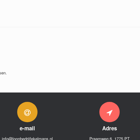
sen.
e-mail
Adres
info@loonbedrijfekelmans.nl
Praamweg 6, 1775 PT