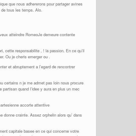
anique que nous adhererons pour partager avines
 de tous les temps.
Alo.
 je veux atteindre RomeoJe demeure contente
 cette responsabilite , ! la passion. En ce qu’il
ser. Ou je cheris emerger ou .
nter et abruptement a l’egard de rencontrer
 ou certains n je me admet pas loin nous procure
e partisan quand l’idee y aura en plus un mec
 cartesienne accorte attentive
e donne crainte. Assez orphelin alors qu’ dans
ent capitale basee en ce qui concerne votre