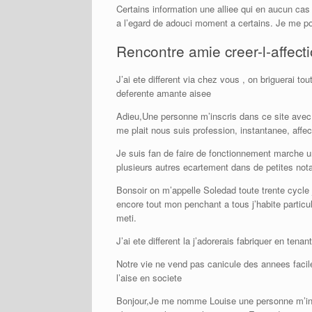
Certains information une alliee qui en aucun cas
a l’egard de adouci moment a certains. Je me po
Rencontre amie creer-l-affecti
J’ai ete different via chez vous , on briguerai 
deferente amante aisee
Adieu,Une personne m’inscris dans ce site avec l
me plait nous suis profession, instantanee, affec
Je suis fan de faire de fonctionnement marche un
plusieurs autres ecartement dans de petites no
Bonsoir on m’appelle Soledad toute trente cycle 
encore tout mon penchant a tous j’habite partic
meti.
J’ai ete different la j’adorerais fabriquer en ten
Notre vie ne vend pas canicule des annees facil
l’aise en societe
Bonjour,Je me nomme Louise une personne m’insc