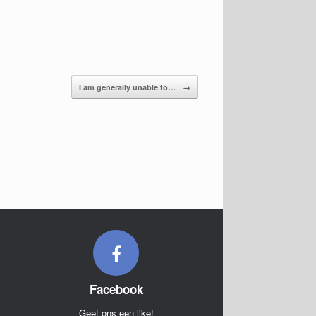
I am generally unable to…
→
Facebook
Geef ons een like!