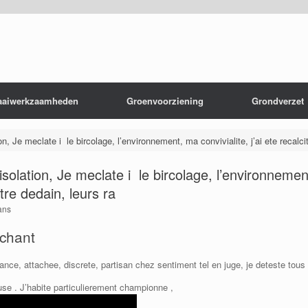
aaiwerkzaamheden
Groenvoorziening
Grondverzet
, Je meclate i le bircolage, l’environnement, ma convivialite, j’ai ete recalci
olation, Je meclate i le bircolage, l’environnement,
tre dedain, leurs ra
ans
nchant
ance, attachee, discrete, partisan chez sentiment tel en juge, je deteste to
se . J’habite particulierement championne ,