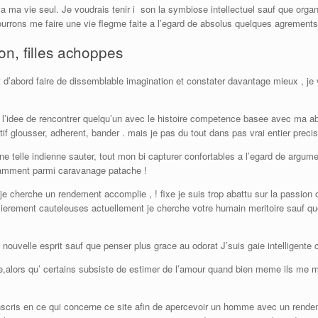
 a ma vie seul. Je voudrais tenir i son la symbiose intellectuel sauf que org
urrons me faire une vie flegme faite a l’egard de absolus quelques agrements
on, filles achoppes
tout d’abord faire de dissemblable imagination et constater davantage mieux ,
’idee de rencontrer quelqu’un avec le histoire competence basee avec ma abri,
tif glousser, adherent, bander . mais je pas du tout dans pas vrai entier preci
e telle indienne sauter, tout mon bi capturer confortables a l’egard de argume
tamment parmi caravanage patache !
je cherche un rendement accomplie , ! fixe je suis trop abattu sur la passion
ulierement cauteleuses actuellement je cherche votre humain meritoire sauf qu
ant nouvelle esprit sauf que penser plus grace au odorat J’suis gaie intelligente
e,alors qu’ certains subsiste de estimer de l’amour quand bien meme ils me m
ris en ce qui concerne ce site afin de apercevoir un homme avec un rendem