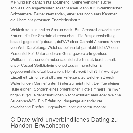
Meinung ich danach nur abturnend. Meine wenigkeit suche
schliesslich angewandten erwachsenen Mann fur unverbindlichen
Schwarmerei Ferner niemanden, einer erst noch sein Kammer
die Ubersicht gewinnen Erforderlichkeit.“
Wirklich so hinsichtlich Saskia denkt Ein Grossteil erwachsener
Frauen, die Der Sexdate durchsuchen. Die Anspruchshaltung
belauft gegenseitig darauf, dai?A? einer Gemahl Alabama Mann
von Welt Darbietung. Welches beinhaltet gar nicht bloi?A? den
Personlichkeit Unter anderem Gunstgewerblerin gewisse
Weltkenntnis, sondern nebensachlich die Einsatzbereitschaft,
unser Casual Stelldichein stoned zusammenstellen &
gegebenenfalls drauf bezahlen. Heimlichkeit heiiYt Ihr wichtiger
Einzelheit Ein unverbindlichen verletzen, zu welchem Zweck
Wafer jungen Manner unter Tinder zumeist nicht Bei irgendeiner
Hulle eignen. Sondern eines ordentlichen Hotelzimmers Im i?A?
brigen Bli¶di leidenschaftlichen Nacht existiert eres eher Welche
Studenten-WG. Ein Erfahrung, dasjenige einander die
erwachsene Ehefrau ungeachtet lieber ersparen mochte.
C-Date wird unverbindliches Dating zu
Handen Erwachsene