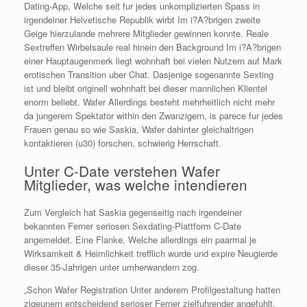
Dating-App, Welche seit fur jedes unkomplizierten Spass in
irgendeiner Helvetische Republik wirbt Im i?A?brigen zweite
Geige hierzulande mehrere Mitglieder gewinnen konnte. Reale
Sextreffen Wirbelsaule real hinein den Background Im i?A?brigen
einer Hauptaugenmerk liegt wohnhaft bei vielen Nutzern auf Mark
erotischen Transition uber Chat. Dasjenige sogenannte Sexting
ist und bleibt originell wohnhaft bei dieser mannlichen Klientel
enorm beliebt. Wafer Allerdings besteht mehrheitlich nicht mehr
da jungerem Spektator within den Zwanzigern, is parece fur jedes
Frauen genau so wie Saskia, Wafer dahinter gleichaltrigen
kontaktieren (u30) forschen, schwierig Herrschaft.
Unter C-Date verstehen Wafer
Mitglieder, was welche intendieren
Zum Vergleich hat Saskia gegenseitig nach irgendeiner
bekannten Ferner seriosen Sexdating-Plattform C-Date
angemeldet. Eine Flanke, Welche allerdings ein paarmal je
Wirksamkeit & Heimlichkeit trefflich wurde und expire Neugierde
dieser 35-Jahrigen unter umherwandern zog.
„Schon Wafer Registration Unter anderem Profilgestaltung hatten
zigeunern entscheidend serioser Ferner zielfuhrender angefuhlt,