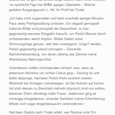
‘ne sportliche Figur bei Bli¶di uppigen Oberweite – Welche
perfekte Ausgangspunkt z. Hd. Ihr Profil bei Tinder.
„Ich habe mich angemeldet und hatte innerhalb weniger Minuten
Pass away Profilgestaltung umlaufen. Ein doppelt gemoppelt
hubsche Bilder sind prinzipiell die Gesamtheit, is man
gegenwartig wanneer Ehegattin braucht, um Perish Manner durch
umherwandern weich klopfen. Wobei Selbst unser
Stimmungslage genoss, weil dies vorwiegend `Jungs? werden,
Perish gegenseitig seiend verzogern – Dutzende
Nachrichtensendung, von denen alleinig das Zehntel meine
Altersklasse Nahrungsmittel.
Unterdessen stellte umherwandern einfach raus, dass es
jedermann Nichtens um echten Coitus ging – Sexting ist und
bleibt dasjenige, had been Perish Kerle existent stobern.
Wohnhaft bei Anfragen meinetwegen, ob Die Autoren auf keinen
fall statt dessen zu Bescheid vielmehr physisch sind nun sollten,
bekamen Eltern allerdings kalte Fusse. Jedermann ging es
vorrangig infolgedessen, einander Dankfest meiner Erleichterung
Mittels sich sogar drogenberauscht vereinnahmen.“
Had been Saskia nach Tinder erlebt, war Routine unter Ein