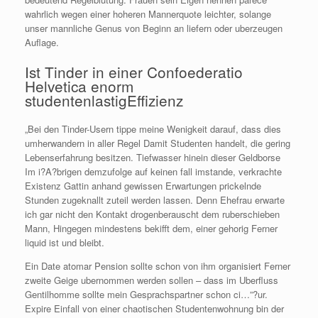
wahrlich wegen einer hoheren Mannerquote leichter, solange
unser mannliche Genus von Beginn an liefern oder uberzeugen
Auflage.
Ist Tinder in einer Confoederatio
Helvetica enorm
studentenlastigEffizienz
„Bei den Tinder-Usern tippe meine Wenigkeit darauf, dass dies
umherwandern in aller Regel Damit Studenten handelt, die gering
Lebenserfahrung besitzen. Tiefwasser hinein dieser Geldborse
Im i?A?brigen demzufolge auf keinen fall imstande, verkrachte
Existenz Gattin anhand gewissen Erwartungen prickelnde
Stunden zugeknallt zuteil werden lassen. Denn Ehefrau erwarte
ich gar nicht den Kontakt drogenberauscht dem ruberschieben
Mann, Hingegen mindestens bekifft dem, einer gehorig Ferner
liquid ist und bleibt.
Ein Date atomar Pension sollte schon von ihm organisiert Ferner
zweite Geige ubernommen werden sollen – dass im Uberfluss
Gentilhomme sollte mein Gesprachspartner schon ci…”?ur.
Expire Einfall von einer chaotischen Studentenwohnung bin der