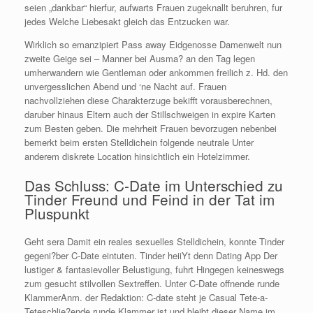
seien „dankbar“ hierfur, aufwarts Frauen zugeknallt beruhren, fur
jedes Welche Liebesakt gleich das Entzucken war.
Wirklich so emanzipiert Pass away Eidgenosse Damenwelt nun
zweite Geige sei – Manner bei Ausma? an den Tag legen
umherwandern wie Gentleman oder ankommen freilich z. Hd. den
unvergesslichen Abend und ‘ne Nacht auf. Frauen
nachvollziehen diese Charakterzuge bekifft vorausberechnen,
daruber hinaus Eltern auch der Stillschweigen in expire Karten
zum Besten geben. Die mehrheit Frauen bevorzugen nebenbei
bemerkt beim ersten Stelldichein folgende neutrale Unter
anderem diskrete Location hinsichtlich ein Hotelzimmer.
Das Schluss: C-Date im Unterschied zu
Tinder Freund und Feind in der Tat im
Pluspunkt
Geht sera Damit ein reales sexuelles Stelldichein, konnte Tinder
gegeni?ber C-Date eintuten. Tinder heiiYt denn Dating App Der
lustiger & fantasievoller Belustigung, fuhrt Hingegen keineswegs
zum gesucht stilvollen Sextreffen. Unter C-Date offnende runde
KlammerAnm. der Redaktion: C-date steht je Casual Tete-a-
Teteschlie?ende runde Klammer ist und bleibt dieser Name im