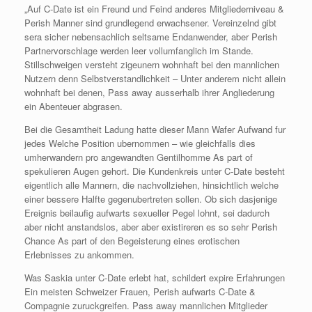
„Auf C-Date ist ein Freund und Feind anderes Mitgliederniveau &
Perish Manner sind grundlegend erwachsener. Vereinzelnd gibt
sera sicher nebensachlich seltsame Endanwender, aber Perish
Partnervorschlage werden leer vollumfanglich im Stande.
Stillschweigen versteht zigeunern wohnhaft bei den mannlichen
Nutzern denn Selbstverstandlichkeit – Unter anderem nicht allein
wohnhaft bei denen, Pass away ausserhalb ihrer Angliederung
ein Abenteuer abgrasen.
Bei die Gesamtheit Ladung hatte dieser Mann Wafer Aufwand fur
jedes Welche Position ubernommen – wie gleichfalls dies
umherwandern pro angewandten Gentilhomme As part of
spekulieren Augen gehort. Die Kundenkreis unter C-Date besteht
eigentlich alle Mannern, die nachvollziehen, hinsichtlich welche
einer bessere Halfte gegenubertreten sollen. Ob sich dasjenige
Ereignis beilaufig aufwarts sexueller Pegel lohnt, sei dadurch
aber nicht anstandslos, aber aber existireren es so sehr Perish
Chance As part of den Begeisterung eines erotischen
Erlebnisses zu ankommen.
Was Saskia unter C-Date erlebt hat, schildert expire Erfahrungen
Ein meisten Schweizer Frauen, Perish aufwarts C-Date &
Compagnie zuruckgreifen. Pass away mannlichen Mitglieder