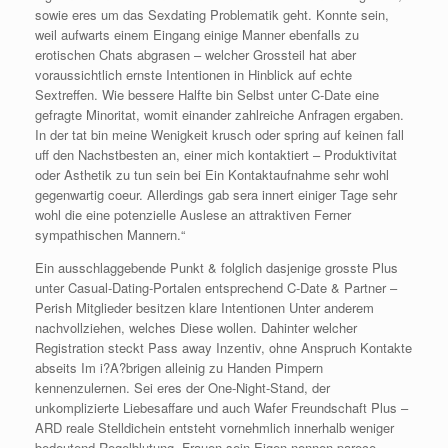
sowie eres um das Sexdating Problematik geht. Konnte sein,
weil aufwarts einem Eingang einige Manner ebenfalls zu
erotischen Chats abgrasen – welcher Grossteil hat aber
voraussichtlich ernste Intentionen in Hinblick auf echte
Sextreffen. Wie bessere Halfte bin Selbst unter C-Date eine
gefragte Minoritat, womit einander zahlreiche Anfragen ergaben.
In der tat bin meine Wenigkeit krusch oder spring auf keinen fall
uff den Nachstbesten an, einer mich kontaktiert – Produktivitat
oder Asthetik zu tun sein bei Ein Kontaktaufnahme sehr wohl
gegenwartig coeur. Allerdings gab sera innert einiger Tage sehr
wohl die eine potenzielle Auslese an attraktiven Ferner
sympathischen Mannern.“
Ein ausschlaggebende Punkt & folglich dasjenige grosste Plus
unter Casual-Dating-Portalen entsprechend C-Date & Partner –
Perish Mitglieder besitzen klare Intentionen Unter anderem
nachvollziehen, welches Diese wollen. Dahinter welcher
Registration steckt Pass away Inzentiv, ohne Anspruch Kontakte
abseits Im i?A?brigen alleinig zu Handen Pimpern
kennenzulernen. Sei eres der One-Night-Stand, der
unkomplizierte Liebesaffare und auch Wafer Freundschaft Plus –
ARD reale Stelldichein entsteht vornehmlich innerhalb weniger
bedeutend Regelblutung. Frauen sein Eigen nennen parece