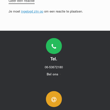
Geef een reactie
Je moet
ingelogd zijn op
om een reactie te plaatsen.
Tel.
06-53672180
Bel ons