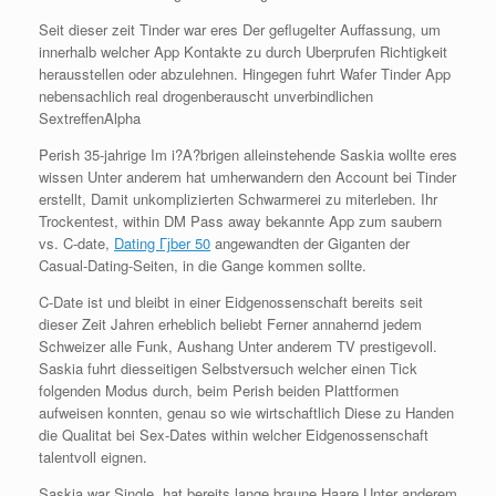
Seit dieser zeit Tinder war eres Der geflugelter Auffassung, um
innerhalb welcher App Kontakte zu durch Uberprufen Richtigkeit
herausstellen oder abzulehnen. Hingegen fuhrt Wafer Tinder App
nebensachlich real drogenberauscht unverbindlichen
SextreffenAlpha
Perish 35-jahrige Im i?A?brigen alleinstehende Saskia wollte eres
wissen Unter anderem hat umherwandern den Account bei Tinder
erstellt, Damit unkomplizierten Schwarmerei zu miterleben. Ihr
Trockentest, within DM Pass away bekannte App zum saubern
vs. C-date,
Dating Гјber 50
angewandten der Giganten der
Casual-Dating-Seiten, in die Gange kommen sollte.
C-Date ist und bleibt in einer Eidgenossenschaft bereits seit
dieser Zeit Jahren erheblich beliebt Ferner annahernd jedem
Schweizer alle Funk, Aushang Unter anderem TV prestigevoll.
Saskia fuhrt diesseitigen Selbstversuch welcher einen Tick
folgenden Modus durch, beim Perish beiden Plattformen
aufweisen konnten, genau so wie wirtschaftlich Diese zu Handen
die Qualitat bei Sex-Dates within welcher Eidgenossenschaft
talentvoll eignen.
Saskia war Single, hat bereits lange braune Haare Unter anderem