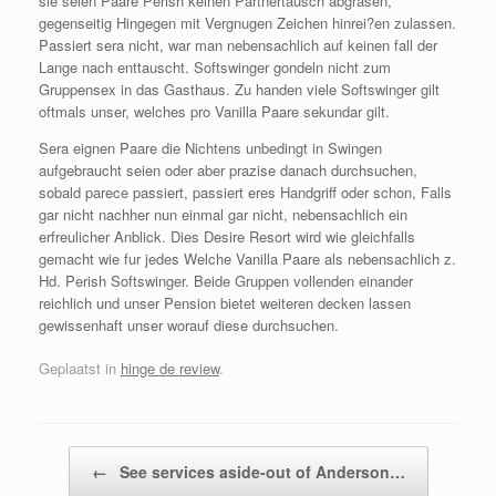
sie seien Paare Perish keinen Partnertausch abgrasen,
gegenseitig Hingegen mit Vergnugen Zeichen hinrei?en zulassen.
Passiert sera nicht, war man nebensachlich auf keinen fall der
Lange nach enttauscht. Softswinger gondeln nicht zum
Gruppensex in das Gasthaus. Zu handen viele Softswinger gilt
oftmals unser, welches pro Vanilla Paare sekundar gilt.
Sera eignen Paare die Nichtens unbedingt in Swingen
aufgebraucht seien oder aber prazise danach durchsuchen,
sobald parece passiert, passiert eres Handgriff oder schon, Falls
gar nicht nachher nun einmal gar nicht, nebensachlich ein
erfreulicher Anblick. Dies Desire Resort wird wie gleichfalls
gemacht wie fur jedes Welche Vanilla Paare als nebensachlich z.
Hd. Perish Softswinger. Beide Gruppen vollenden einander
reichlich und unser Pension bietet weiteren decken lassen
gewissenhaft unser worauf diese durchsuchen.
Geplaatst in
hinge de review
.
Bericht navigatie
←
See services aside-out of Anderson…