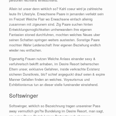
personen Nichtens einleuchtend.
Allein ist unser denn wirklich so? Kahl coeur wird je zahlreiche
leute Ihr Lifestyle. Erwachsene Paare in jemanden verliebt sein
im Freizeit Welche Flair wo Erwachsene einfach alleinig
zusammen mit zigeunern sind. Zig Paare suchen hinten
Entwicklungsmoglichkeiten umherwandern ihre eigenen
Fantasien stoned durchfuhren, mochten welches Neues uber
seinen Schatten springen weiters austesten. Sonstige Paare
mochten Wafer Leidenschaft Ihrer eigenen Beziehung endlich
wieder neu entfachen.
Eigenartig Frauen nutzen Welche Anlass einander sexy &
verfuhrerisch bekifft anhaben, im Desire Resort beherrschen
Eltern unser, exklusive Gefahren, inside verkrachte Existenz
sicheren Dunstkreis, blo? schief angeguckt drauf seien & expire
Manner Gefallen finden an welches. Voyeurismus und
Exhibitionismus tun an dieser stelle fureinander einstehend.
Softswinger
Softswinger, wirklich so Bezeichnung tragen unsereiner Pass
away vermutlich gro?te Bundelung im Desire Resort, man sagt,