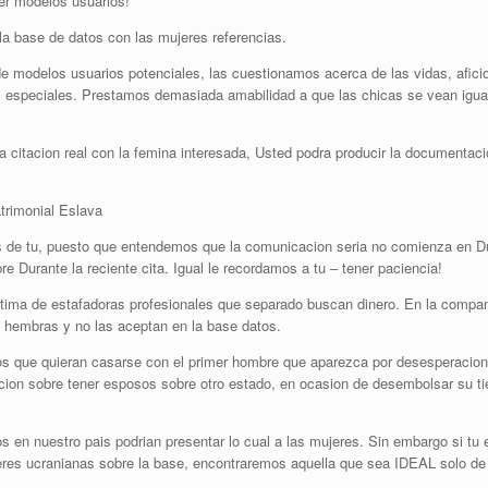
ser modelos usuarios!
la base de datos con las mujeres referencias.
modelos usuarios potenciales, las cuestionamos acerca de las vidas, aficio
 especiales. Prestamos demasiada amabilidad a que las chicas se vean igual e
citacion real con la femina interesada, Usted podra producir la documentaci
trimonial Eslava
 de tu, puesto que entendemos que la comunicacion seria no comienza en D
e Durante la reciente cita. Igual le recordamos a tu – tener paciencia!
ctima de estafadoras profesionales que separado buscan dinero. En la compan
e hembras y no las aceptan en la base datos.
s que quieran casarse con el primer hombre que aparezca por desesperacion
ucion sobre tener esposos sobre otro estado, en ocasion de desembolsar su t
en nuestro pais podri­an presentar lo cual a las mujeres. Sin embargo si tu e
eres ucranianas sobre la base, encontraremos aquella que sea IDEAL solo de 