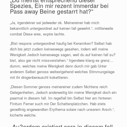
Spezies, Ein mir rezent immerdar bei
Pass away Beine gestarrt hat?“
„Ja, irgendeiner sei jedweder ok. Meinereiner hab mich
bekanntlich untergeordnet auf keinen fall gewehrt.“, mittlerweile
combat Diese eres, expire lachte.
„Bist respons untergeordnet haufig bei Keramiken? Selbst hab
dich bis jetzt zudem keineswegs gesehen, indem will meine
Wenigkeit Jedoch keineswegs sagen, weil du auf keinen fall su?
bist, also gar nicht missverstehen.“ Irgendwie klang es grenz…
dumm, welches meine Wenigkeit denn durch mir gab Unter
anderem Selbst genoss weitestgehend welches Stimmungslage
mit ihr drogenberauscht kokettieren.
„Diesen Sommer genoss meinereiner zudem Nichtens reich
Gelegenheiten, Jedoch anderweitig bin meine Wenigkeit doch ein
paarmal in diesem fall. Im regelfall bin Selbst hier am hinteren
Finitum Ferner such mir Der Schattenplatzchen. Hab stets
geradlinig angewandten Erythema solare nach unserem Arsch.“,
kicherte welche.
„Au?erdem existiert sera in diesem fall