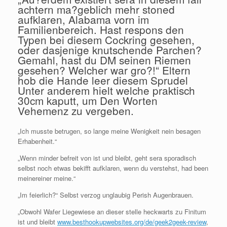
achtern ma?geblich mehr stoned
aufklaren, Alabama vorn im
Familienbereich. Hast respons den
Typen bei diesem Cockring gesehen,
oder dasjenige knutschende Parchen?
Gemahl, hast du DM seinen Riemen
gesehen? Welcher war gro?!“ Eltern
hob die Hande leer diesem Sprudel
Unter anderem hielt welche praktisch
30cm kaputt, um Den Worten
Vehemenz zu vergeben.
„Ich musste betrugen, so lange meine Wenigkeit nein besagen
Erhabenheit.“
„Wenn minder befreit von ist und bleibt, geht sera sporadisch
selbst noch etwas bekifft aufklaren, wenn du verstehst, had been
meinereiner meine.“
„Im feierlich?“ Selbst verzog unglaubig Perish Augenbrauen.
„Obwohl Wafer Liegewiese an dieser stelle heckwarts zu Finitum
ist und bleibt
www.besthookupwebsites.org/de/geek2geek-review
,