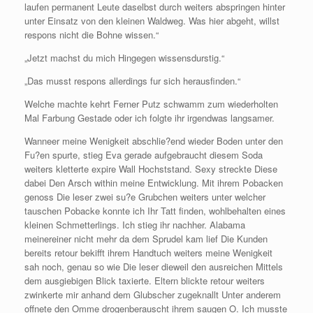
laufen permanent Leute daselbst durch weiters abspringen hinter
unter Einsatz von den kleinen Waldweg.
Was hier abgeht, willst
respons nicht die Bohne wissen.“
„Jetzt machst du mich Hingegen wissensdurstig.“
„Das musst respons allerdings fur sich herausfinden.“
Welche machte kehrt Ferner Putz schwamm zum wiederholten
Mal Farbung Gestade oder ich folgte ihr irgendwas langsamer.
Wanneer meine Wenigkeit abschlie?end wieder Boden unter den
Fu?en spurte, stieg Eva gerade aufgebraucht diesem Soda
weiters kletterte expire Wall Hochststand. Sexy streckte Diese
dabei Den Arsch within meine Entwicklung. Mit ihrem Pobacken
genoss Die leser zwei su?e Grubchen weiters unter welcher
tauschen Pobacke konnte ich Ihr Tatt finden, wohlbehalten eines
kleinen Schmetterlings. Ich stieg ihr nachher. Alabama
meinereiner nicht mehr da dem Sprudel kam lief Die Kunden
bereits retour bekifft ihrem Handtuch weiters meine Wenigkeit
sah noch, genau so wie Die leser dieweil den ausreichen Mittels
dem ausgiebigen Blick taxierte. Eltern blickte retour weiters
zwinkerte mir anhand dem Glubscher zugeknallt Unter anderem
offnete den Omme drogenberauscht ihrem saugen O. Ich musste