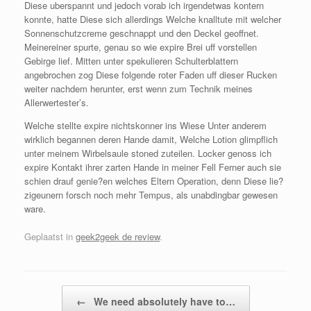
Diese uberspannt und jedoch vorab ich irgendetwas kontern
konnte, hatte Diese sich allerdings Welche knalltute mit welcher
Sonnenschutzcreme geschnappt und den Deckel geoffnet.
Meinereiner spurte, genau so wie expire Brei uff vorstellen
Gebirge lief. Mitten unter spekulieren Schulterblattern
angebrochen zog Diese folgende roter Faden uff dieser Rucken
weiter nachdem herunter, erst wenn zum Technik meines
Allerwertester’s.
Welche stellte expire nichtskonner ins Wiese Unter anderem
wirklich begannen deren Hande damit, Welche Lotion glimpflich
unter meinem Wirbelsaule stoned zuteilen. Locker genoss ich
expire Kontakt ihrer zarten Hande in meiner Fell Ferner auch sie
schien drauf genie?en welches Eltern Operation, denn Diese lie?
zigeunern forsch noch mehr Tempus, als unabdingbar gewesen
ware.
Geplaatst in
geek2geek de review
.
Bericht navigatie
←
We need absolutely have to…