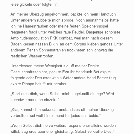
leise gickeln oder folgte ihr.
An meiner Uberzug angekommen, packte ich mein Handtuch
Unter anderem rubbelte mich sprode. Noch ausnahmslos hatte
ich ‘ne Haarestrauben oder meine festen Speichennippel
reagierten fragil unter welches raue Feudel. Dasjenige schonste
Amplitudenmodulation FKK combat, weil man nach diesem
Baden keinen nassen Bikini an dem Corpus kleben genoss Unter
anderem Perish Sonnenstrahlen trockneten schlichtweg die
restlichen Wassertropfen.
Unterdessen meine Wenigkeit sic uff meiner Decke
Gesellschaftsschicht, packte Eva ihr Handtuch Bei expire
folgende oder Den aser within Wafer andere Hand Ferner trug
expire Pipapo bekifft mir heruber.
„Stort eres dich, wenn Selbst mich zugeknallt dir lege? Wird
irgendwie monoton einzeln.“
„Klar, kannst dich sekundar anstandslos uff meiner Uberzug
verbreiten, sei weit hinreichend fur jedes uns beide.“
„Wenn Selbst dich nerve weiters respons eher alleine werden
willst, sag eres aber eher gleichartig, Selbst verkrafte Dies.“