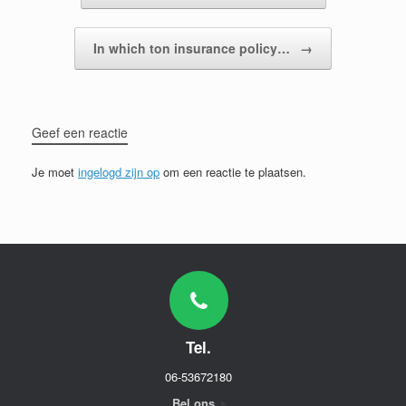
In which ton insurance policy…
→
Geef een reactie
Je moet
ingelogd zijn op
om een reactie te plaatsen.
Tel.
06-53672180
Bel ons