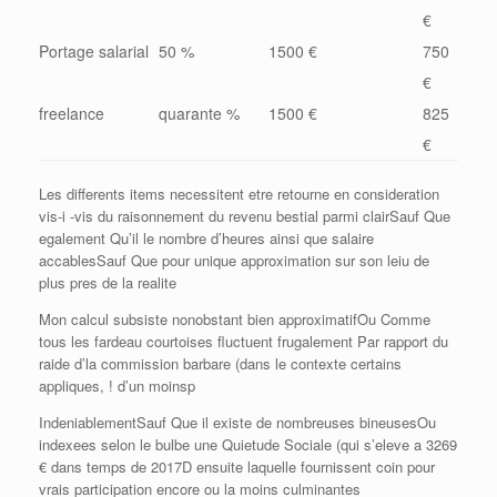
€
Portage salarial
50 %
1500 €
750
€
freelance
quarante %
1500 €
825
€
Les differents items necessitent etre retourne en consideration
vis-i -vis du raisonnement du revenu bestial parmi clairSauf Que
egalement Qu’il le nombre d’heures ainsi que salaire
accablesSauf Que pour unique approximation sur son leiu de
plus pres de la realite
Mon calcul subsiste nonobstant bien approximatifOu Comme
tous les fardeau courtoises fluctuent frugalement Par rapport du
raide d’la commission barbare (dans le contexte certains
appliques, ! d’un moinsp
IndeniablementSauf Que il existe de nombreuses bineusesOu
indexees selon le bulbe une Quietude Sociale (qui s’eleve a 3269
€ dans temps de 2017D ensuite laquelle fournissent coin pour
vrais participation encore ou la moins culminantes