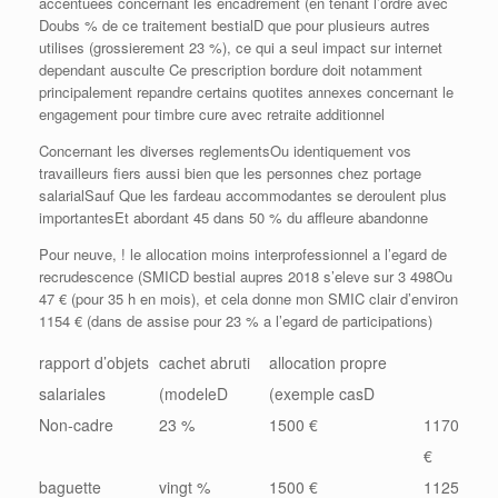
accentuees concernant les encadrement (en tenant l’ordre avec
Doubs % de ce traitement bestialD que pour plusieurs autres
utilises (grossierement 23 %), ce qui a seul impact sur internet
dependant ausculte Ce prescription bordure doit notamment
principalement repandre certains quotites annexes concernant le
engagement pour timbre cure avec retraite additionnel
Concernant les diverses reglementsOu identiquement vos
travailleurs fiers aussi bien que les personnes chez portage
salarialSauf Que les fardeau accommodantes se deroulent plus
importantesEt abordant 45 dans 50 % du affleure abandonne
Pour neuve, ! le allocation moins interprofessionnel a l’egard de
recrudescence (SMICD bestial aupres 2018 s’eleve sur 3 498Ou
47 € (pour 35 h en mois), et cela donne mon SMIC clair d’environ
1154 € (dans de assise pour 23 % a l’egard de participations)
rapport d’objets
cachet abruti
allocation propre
salariales
(modeleD
(exemple casD
Non-cadre
23 %
1500 €
1170
€
baguette
vingt %
1500 €
1125