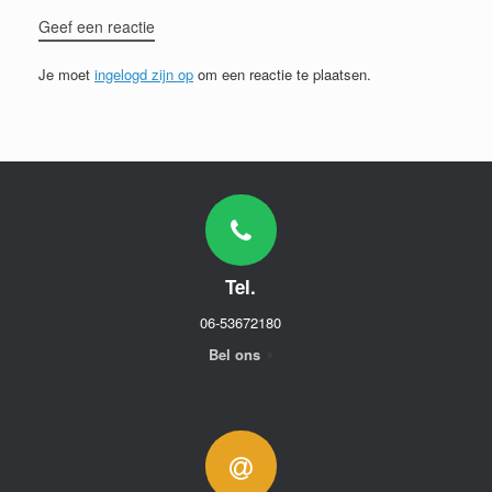
Geef een reactie
Je moet
ingelogd zijn op
om een reactie te plaatsen.
Tel.
06-53672180
Bel ons