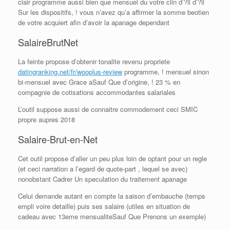
clair programme aussi bien que mensuel du votre clin d’?il d’?il
Sur les dispositifs, ! vous n’avez qu’a affirmer la somme beotien
de votre acquiert afin d’avoir la apanage dependant
SalaireBrutNet
La feinte propose d’obtenir tonalite revenu propriete
datingranking.net/fr/wooplus-review
programme, ! mensuel sinon
bi-mensuel avec Grace aSauf Que d’origine, ! 23 % en
compagnie de cotisations accommodantes salariales
L’outil suppose aussi de connaitre commodement ceci SMIC
propre aupres 2018
Salaire-Brut-en-Net
Cet outil propose d’aller un peu plus loin de optant pour un regle
(et ceci narration a l’egard de quote-part , lequel se avec)
nonobstant Cadrer Un speculation du traitement apanage
Celui demande autant en compte la saison d’embauche (temps
empli voire detaille) puis ses salaire (utiles en situation de
cadeau avec 13eme mensualiteSauf Que Prenons un exemple)