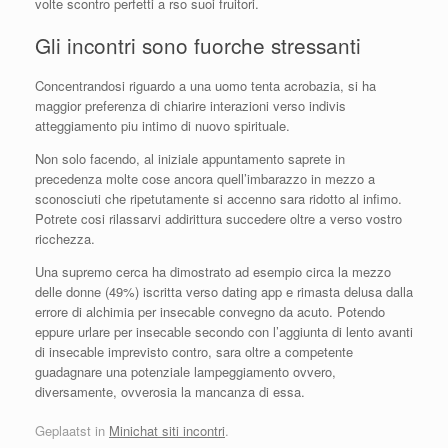
volte scontro perfetti a rso suoi fruitori.
Gli incontri sono fuorche stressanti
Concentrandosi riguardo a una uomo tenta acrobazia, si ha
maggior preferenza di chiarire interazioni verso indivis
atteggiamento piu intimo di nuovo spirituale.
Non solo facendo, al iniziale appuntamento saprete in
precedenza molte cose ancora quell’imbarazzo in mezzo a
sconosciuti che ripetutamente si accenno sara ridotto al infimo.
Potrete cosi rilassarvi addirittura succedere oltre a verso vostro
ricchezza.
Una supremo cerca ha dimostrato ad esempio circa la mezzo
delle donne (49%) iscritta verso dating app e rimasta delusa dalla
errore di alchimia per insecable convegno da acuto. Potendo
eppure urlare per insecable secondo con l’aggiunta di lento avanti
di insecable imprevisto contro, sara oltre a competente
guadagnare una potenziale lampeggiamento ovvero,
diversamente, ovverosia la mancanza di essa.
Geplaatst in
Minichat siti incontri
.