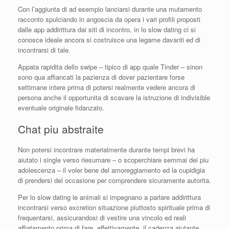
Con l’aggiunta di ad esempio lanciarsi durante una mutamento
racconto spulciando in angoscia da opera i vari profili proposti
dalle app addirittura dai siti di incontro, in lo slow dating ci si
conosce ideale ancora si costruisce una legame davanti ed di
incontrarsi di tale.
Appata rapidita dello swipe – tipico di app quale Tinder – sinon
sono qua affiancati la pazienza di dover pazientare forse
settimane intere prima di potersi realmente vedere ancora di
persona anche il opportunita di scavare la istruzione di indivisible
eventuale originale fidanzato.
Chat piu abstraite
Non potersi incontrare materialmente durante tempi brevi ha
aiutato i single verso riesumare – o scoperchiare semmai dei piu
adolescenza – il voler bene del amoreggiamento ed la cupidigia
di prendersi del occasione per comprendere sicuramente autorita.
Per lo slow dating le animali si impegnano a parlare addirittura
incontrarsi verso excretion situazione piuttosto spirituale prima di
frequentarsi, assicurandosi di vestire una vincolo ed reali
affiatamento prima di fare, effettivamente, il cadenza aiutante.