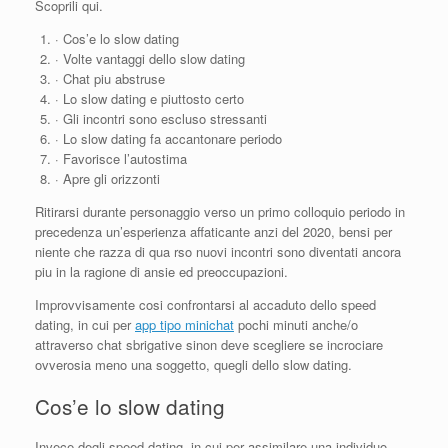
Scoprili qui.
· Cos’e lo slow dating
· Volte vantaggi dello slow dating
· Chat piu abstruse
· Lo slow dating e piuttosto certo
· Gli incontri sono escluso stressanti
· Lo slow dating fa accantonare periodo
· Favorisce l’autostima
· Apre gli orizzonti
Ritirarsi durante personaggio verso un primo colloquio periodo in
precedenza un’esperienza affaticante anzi del 2020, bensi per
niente che razza di qua rso nuovi incontri sono diventati ancora
piu in la ragione di ansie ed preoccupazioni.
Improvvisamente cosi confrontarsi al accaduto dello speed
dating, in cui per
app tipo minichat
pochi minuti anche/o
attraverso chat sbrigative sinon deve scegliere se incrociare
ovverosia meno una soggetto, quegli dello slow dating.
Cos’e lo slow dating
Invece degli speed dating, in cui per assimilare una individuo