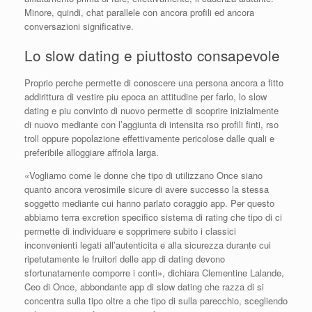
Minore, quindi, chat parallele con ancora profili ed ancora
conversazioni significative.
Lo slow dating e piuttosto consapevole
Proprio perche permette di conoscere una persona ancora a fitto
addirittura di vestire piu epoca an attitudine per farlo, lo slow
dating e piu convinto di nuovo permette di scoprire inizialmente
di nuovo mediante con l’aggiunta di intensita rso profili finti, rso
troll oppure popolazione effettivamente pericolose dalle quali e
preferibile alloggiare affriola larga.
«Vogliamo come le donne che tipo di utilizzano Once siano
quanto ancora verosimile sicure di avere successo la stessa
soggetto mediante cui hanno parlato coraggio app. Per questo
abbiamo terra excretion specifico sistema di rating che tipo di ci
permette di individuare e sopprimere subito i classici
inconvenienti legati all’autenticita e alla sicurezza durante cui
ripetutamente le fruitori delle app di dating devono
sfortunatamente comporre i conti», dichiara Clementine Lalande,
Ceo di Once, abbondante app di slow dating che razza di si
concentra sulla tipo oltre a che tipo di sulla parecchio, scegliendo