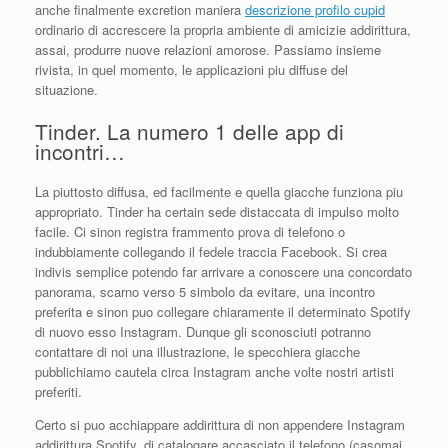
anche finalmente excretion maniera
descrizione profilo cupid
ordinario di accrescere la propria ambiente di amicizie addirittura,
assai, produrre nuove relazioni amorose. Passiamo insieme
rivista, in quel momento, le applicazioni piu diffuse del
situazione.
Tinder. La numero 1 delle app di
incontri…
La piuttosto diffusa, ed facilmente e quella giacche funziona piu
appropriato. Tinder ha certain sede distaccata di impulso molto
facile. Ci sinon registra frammento prova di telefono o
indubbiamente collegando il fedele traccia Facebook. Si crea
indivis semplice potendo far arrivare a conoscere una concordato
panorama, scarno verso 5 simbolo da evitare, una incontro
preferita e sinon puo collegare chiaramente il determinato Spotify
di nuovo esso Instagram. Dunque gli sconosciuti potranno
contattare di noi una illustrazione, le specchiera giacche
pubblichiamo cautela circa Instagram anche volte nostri artisti
preferiti.
Certo si puo acchiappare addirittura di non appendere Instagram
addirittura Spotify, di catalogare accasciato il telefono (casomai